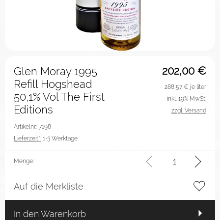
202,00
€
Glen Moray 1995
Refill Hogshead
288,57
€ je liter
50,1% Vol The First
inkl. 19% MwSt.
Editions
zzgl. Versand
Artikelnr.: 7198
Lieferzeit*:
1-3 Werktage
Menge:
Auf die Merkliste
In den Warenkorb