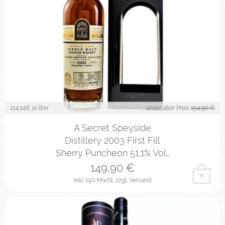
214,14
€ je liter
unser alter Preis
154,90 €
A Secret Speyside
Distillery 2003 First Fill
Sherry Puncheon 51,1% Vol…
149,90
€
inkl. 19% MwSt.
zzgl. Versand