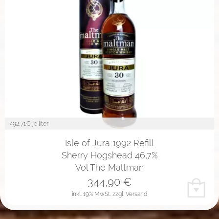
492,71
€ je liter
Isle of Jura 1992 Refill
Sherry Hogshead 46,7%
Vol The Maltman
344,90
€
inkl. 19% MwSt.
zzgl. Versand