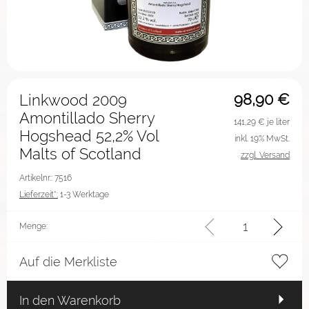
98,90
€
Linkwood 2009
Amontillado Sherry
141,29
€ je liter
Hogshead 52,2% Vol
inkl. 19% MwSt.
Malts of Scotland
zzgl. Versand
Artikelnr.: 7516
Lieferzeit*:
1-3 Werktage
Menge:
Auf die Merkliste
In den Warenkorb