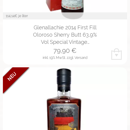
114,14
€ je liter
Glenallachie 2014 First Fill
Oloroso Sherry Butt 63,9%
Vol Special Vintage…
79,90
€
inkl. 19% MwSt.
zzgl. Versand