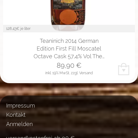
128,43
€ je liter
Teaninich 2014 German
Edition First Fill Moscatel
Octave Cask 57,4% Vol The…
89,90
€
inkl. 19% MwSt.
zzgl. Versand
Impressum
Kontakt
Anmelden