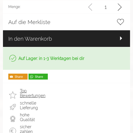
Menge:
Auf die Merkliste
In den Warenkorb
Auf Lager: in 1-3 Werktagen bei dir
Top
Bewertungen
schnelle
Lieferung
hohe
Qualität
sicher
zahlen