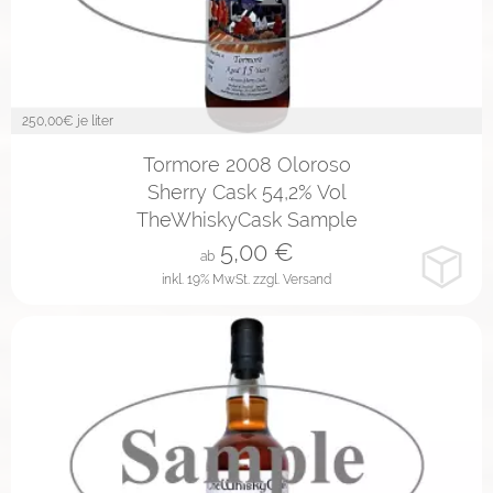
250,00
€ je liter
2cl
10cl
Tormore 2008 Oloroso
Sherry Cask 54,2% Vol
TheWhiskyCask Sample
5,00
€
ab
inkl. 19% MwSt.
zzgl. Versand