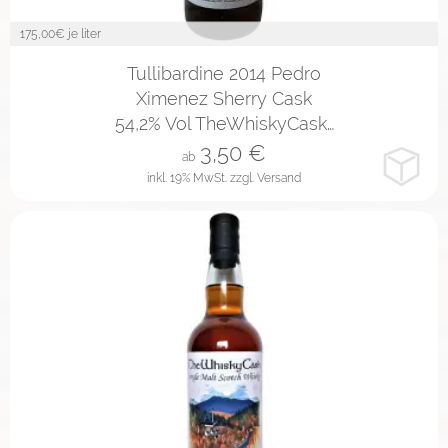
175,00
€ je liter
2cl
4cl
10cl
Tullibardine 2014 Pedro
Ximenez Sherry Cask
54,2% Vol TheWhiskyCask…
3,50
€
ab
inkl. 19% MwSt.
zzgl. Versand