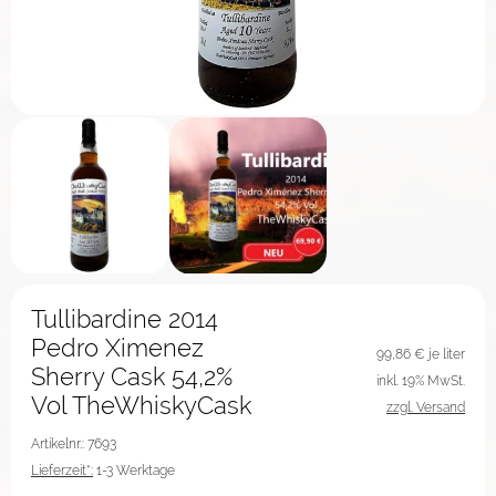
Tullibardine 2014
Pedro Ximenez
99,86
€ je liter
Sherry Cask 54,2%
inkl. 19% MwSt.
Vol TheWhiskyCask
zzgl. Versand
Artikelnr.: 7693
Lieferzeit*:
1-3 Werktage