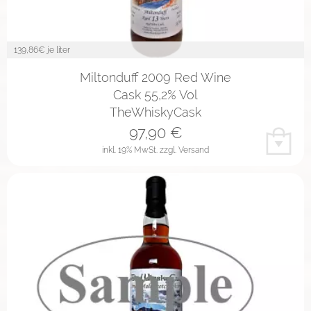
139,86
€ je liter
Miltonduff 2009 Red Wine
Cask 55,2% Vol
TheWhiskyCask
97,90
€
inkl. 19% MwSt.
zzgl. Versand