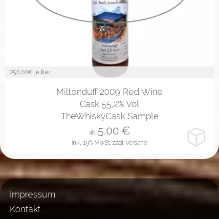
250,00
€ je liter
2cl
4cl
10cl
Miltonduff 2009 Red Wine
Cask 55,2% Vol
TheWhiskyCask Sample
5,00
€
ab
inkl. 19% MwSt.
zzgl. Versand
Impressum
Kontakt