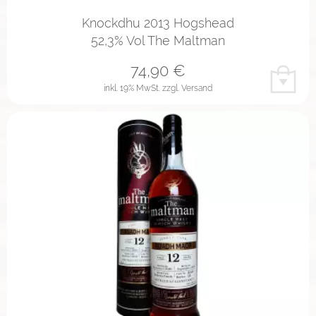
Knockdhu 2013 Hogshead
52,3% Vol The Maltman
74,90
€
inkl. 19% MwSt.
zzgl. Versand