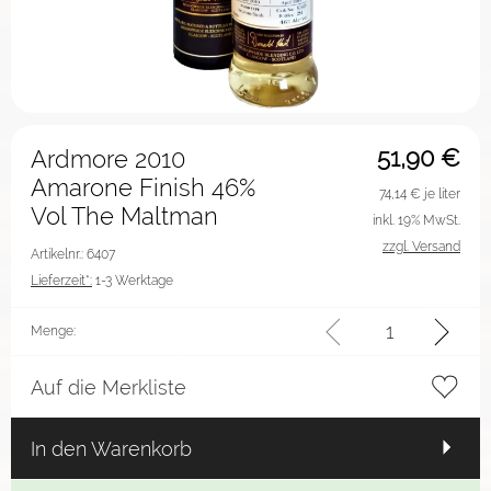
51,90
€
Ardmore 2010
Amarone Finish 46%
74,14
€ je liter
Vol The Maltman
inkl. 19% MwSt.
zzgl. Versand
Artikelnr.: 6407
Lieferzeit*:
1-3 Werktage
Menge:
Auf die Merkliste
In den Warenkorb