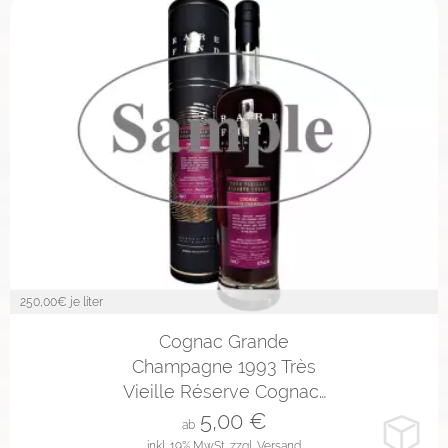
250,00
€ je liter
2cl
4cl
10cl
Cognac Grande
Champagne 1993 Très
Vieille Réserve Cognac…
5,00
€
ab
inkl. 19% MwSt.
zzgl. Versand