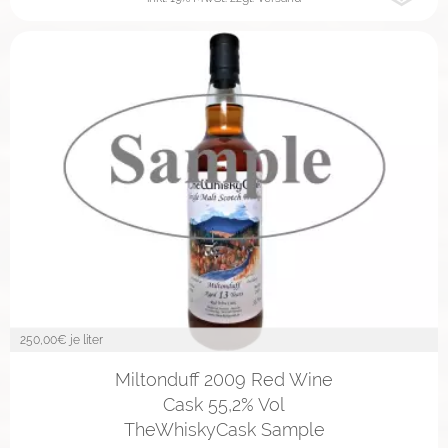
250,00
€ je liter
2cl
4cl
10cl
Miltonduff 2009 Red Wine
Cask 55,2% Vol
TheWhiskyCask Sample