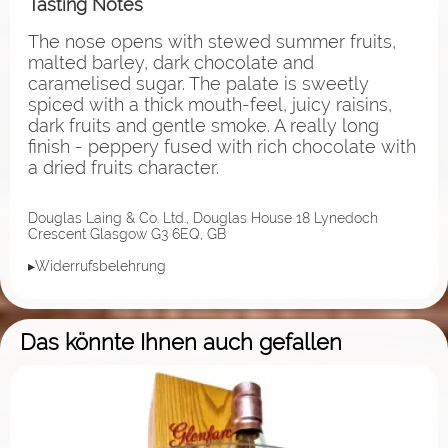
Tasting Notes
The nose opens with stewed summer fruits,
malted barley, dark chocolate and
caramelised sugar. The palate is sweetly
spiced with a thick mouth-feel, juicy raisins,
dark fruits and gentle smoke. A really long
finish - peppery fused with rich chocolate with
a dried fruits character.
Douglas Laing & Co. Ltd., Douglas House 18 Lynedoch
Crescent Glasgow G3 6EQ, GB
▸Widerrufsbelehrung
Das könnte Ihnen auch gefallen