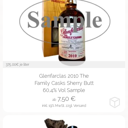
375,00
€ je liter
2cl
4cl
10cl
Glenfarclas 2010 The
Family Casks Sherry Butt
60,4% Vol Sample
7,50
€
ab
inkl. 19% MwSt.
zzgl. Versand