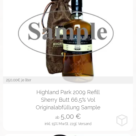
250,00
€ je liter
2cl
4cl
10cl
Highland Park 2009 Refill
Sherry Butt 66,5% Vol
Originalabfüllung Sample
5,00
€
ab
inkl. 19% MwSt.
zzgl. Versand