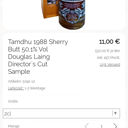
11,00
€
Tamdhu 1988 Sherry
Butt 50,1% Vol
550,00
€ je liter
Douglas Laing
inkl. 19% MwSt.
Director´s Cut
zzgl. Versand
Sample
Artikelnr.: 5042-s2
Lieferzeit*:
1-3 Werktage
Größe
Menge: