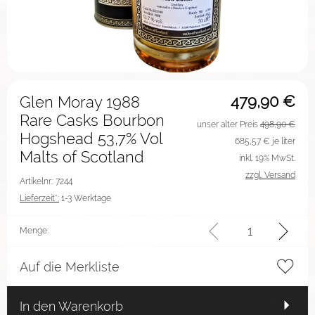
479,90
€
Glen Moray 1988
Rare Casks Bourbon
unser alter Preis
498,90 €
Hogshead 53,7% Vol
685,57
€ je liter
Malts of Scotland
inkl. 19% MwSt.
zzgl. Versand
Artikelnr.: 7244
Lieferzeit*:
1-3 Werktage
Menge:
Auf die Merkliste
In den Warenkorb