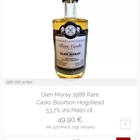
998,00
€ je liter
Glen Moray 1988 Rare
Casks Bourbon Hogshead
53,7% Vol Malts of…
49,90
€
inkl. 19% MwSt.
zzgl. Versand