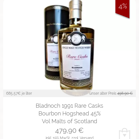
4%
685,57
€ je liter
unser alter Preis
498,90 €
Bladnoch 1991 Rare Casks
Bourbon Hogshead 45%
Vol Malts of Scotland
479,90
€
inkl. 19% MwSt.
zzgl. Versand