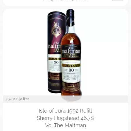
492,71
€ je liter
Isle of Jura 1992 Refill
Sherry Hogshead 46,7%
Vol The Maltman