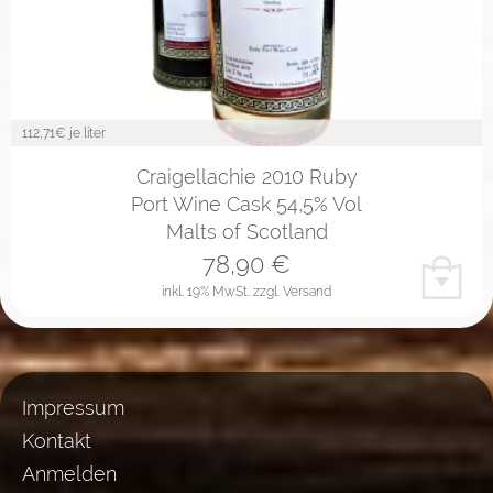
112,71
€ je liter
Craigellachie 2010 Ruby
Port Wine Cask 54,5% Vol
Malts of Scotland
78,90
€
inkl. 19% MwSt.
zzgl. Versand
Impressum
Kontakt
Anmelden