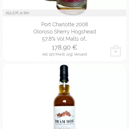
255,57
€ je liter
Port Charlotte 2008
Oloroso Sherry Hogshead
57,8% Vol Malts of…
178,90
€
inkl. 19% MwSt.
zzgl. Versand