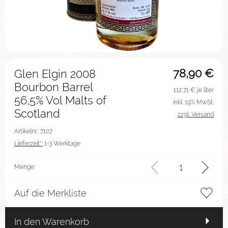
78,90
€
Glen Elgin 2008
Bourbon Barrel
112,71
€ je liter
56,5% Vol Malts of
inkl. 19% MwSt.
Scotland
zzgl. Versand
Artikelnr.: 7107
Lieferzeit*:
1-3 Werktage
Menge:
Auf die Merkliste
In den Warenkorb