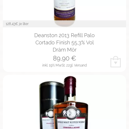
128,43
€ je liter
Deanston 2013 Refill Palo
Cortado Finish 55,3% Vol
Dràm Mòr
89,90
€
inkl. 19% MwSt.
zzgl. Versand