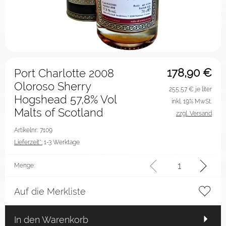
178,90
€
Port Charlotte 2008
Oloroso Sherry
255,57
€ je liter
Hogshead 57,8% Vol
inkl. 19% MwSt.
Malts of Scotland
zzgl. Versand
Artikelnr.: 7109
Lieferzeit*:
1-3 Werktage
Menge:
Auf die Merkliste
In den Warenkorb