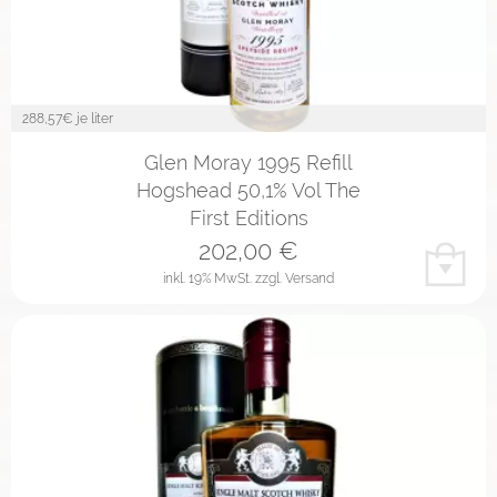
288,57
€ je liter
Glen Moray 1995 Refill
Hogshead 50,1% Vol The
First Editions
202,00
€
inkl. 19% MwSt.
zzgl. Versand