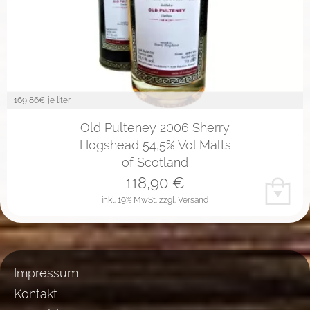
169,86
€ je liter
Old Pulteney 2006 Sherry
Hogshead 54,5% Vol Malts
of Scotland
118,90
€
inkl. 19% MwSt.
zzgl. Versand
Impressum
Kontakt