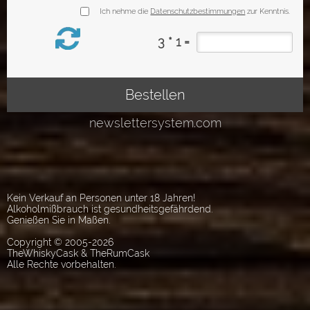
Kein Verkauf an Personen unter 18 Jahren!
Alkoholmißbrauch ist gesundheitsgefährdend.
Genießen Sie in Maßen.
Copyright © 2005-2026
TheWhiskyCask & TheRumCask
Alle Rechte vorbehalten.