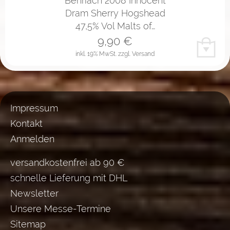
Benriach 2008 Innocent
Dram Sherry Hogshead
47,5% Vol Malts of…
9,90
€
inkl. 19% MwSt.
zzgl. Versand
Impressum
Kontakt
Anmelden
versandkostenfrei ab 90 €
schnelle Lieferung mit DHL
Newsletter
Unsere Messe-Termine
Sitemap