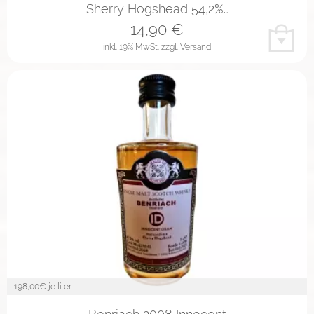
Sherry Hogshead 54,2%…
14,90
€
inkl. 19% MwSt.
zzgl. Versand
198,00
€ je liter