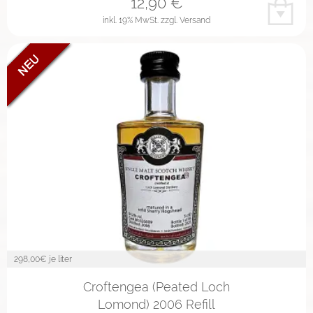
12,90
€
inkl. 19% MwSt.
zzgl. Versand
298,00
€ je liter
Croftengea (Peated Loch
Lomond) 2006 Refill