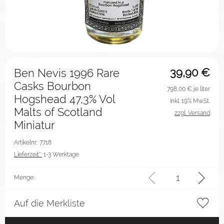
39,90
€
Ben Nevis 1996 Rare
Casks Bourbon
798,00
€ je liter
Hogshead 47,3% Vol
inkl. 19% MwSt.
Malts of Scotland
zzgl. Versand
Miniatur
Artikelnr.: 7718
Lieferzeit*:
1-3 Werktage
Menge:
Auf die Merkliste