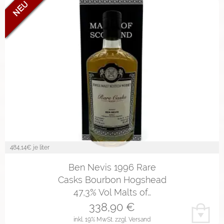
484,14
€ je liter
Ben Nevis 1996 Rare
Casks Bourbon Hogshead
47,3% Vol Malts of…
338,90
€
inkl. 19% MwSt.
zzgl. Versand