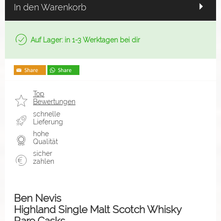
In den Warenkorb
Auf Lager: in 1-3 Werktagen bei dir
Top
Bewertungen
schnelle
Lieferung
hohe
Qualität
sicher
zahlen
Ben Nevis
Highland Single Malt Scotch Whisky
Rare Casks