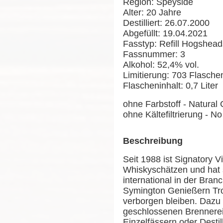
Region: Speyside
Alter: 20 Jahre
Destilliert: 26.07.2000
Abgefüllt: 19.04.2021
Fasstyp: Refill Hogsheads
Fassnummer: 3
Alkohol: 52,4% vol.
Limitierung: 703 Flasche
Flascheninhalt: 0,7 Liter
ohne Farbstoff - Natural 
ohne Kältefiltrierung - No 
Beschreibung
Seit 1988 ist Signatory 
Whiskyschätzen und hat si
international in der Bran
Symington Genießern Trop
verborgen bleiben. Dazu 
geschlossenen Brennerei
Einzelfässern oder Desti