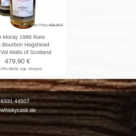
unser alter Preis
498,90 €
n Moray 1988 Rare
 Bourbon Hogshead
Vol Malts of Scotland
479,90
€
. 19% MwSt.
zzgl. Versand
) 6331 44507
ewhiskycask.de