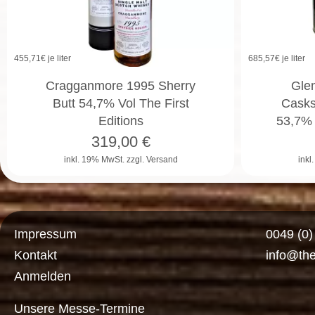
455,71
€ je liter
685,57
€ je liter
Cragganmore 1995 Sherry
Gle
Butt 54,7% Vol The First
Casks
Editions
53,7% 
319,00
€
inkl. 19% MwSt.
zzgl. Versand
inkl
Impressum
0049 (0
Kontakt
info@th
Anmelden
Unsere Messe-Termine