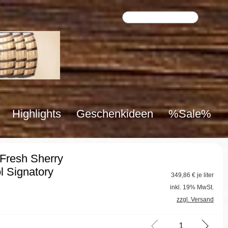
Highlights
Geschenkideen
%Sale%
 Fresh Sherry
l Signatory
349,86
€ je liter
inkl. 19% MwSt.
zzgl. Versand