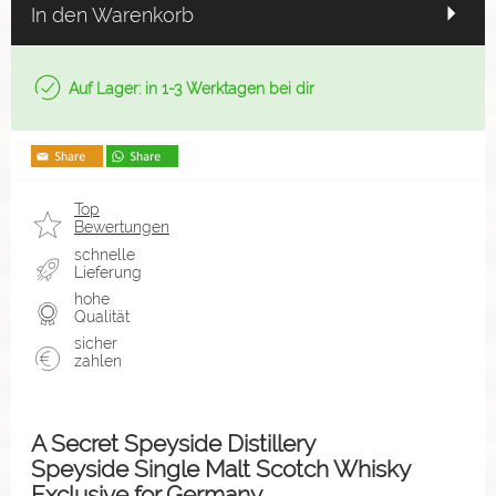
In den Warenkorb
Auf Lager: in 1-3 Werktagen bei dir
Top
Bewertungen
schnelle
Lieferung
hohe
Qualität
sicher
zahlen
A Secret Speyside Distillery
Speyside Single Malt Scotch Whisky
Exclusive for Germany