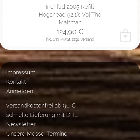
Inchfad 2005 Refill
Hogshead 52,1% Vol The
Maltman
124,90
€
inkl. 19% MwSt.
zzgl. Versand
Impressum
Kontakt
Anmelden
versandkostenfrei ab 90 €
schnelle Lieferung mit DHL
Newsletter
Unsere Messe-Termine