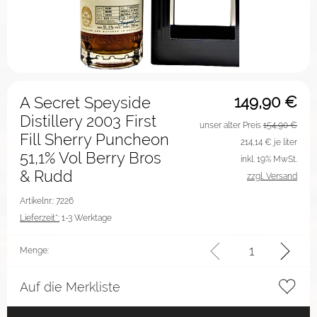
149,90
€
A Secret Speyside
Distillery 2003 First
unser alter Preis
154,90 €
Fill Sherry Puncheon
214,14
€ je liter
51,1% Vol Berry Bros
inkl. 19% MwSt.
& Rudd
zzgl. Versand
Artikelnr.: 7226
Lieferzeit*:
1-3 Werktage
Menge:
Auf die Merkliste