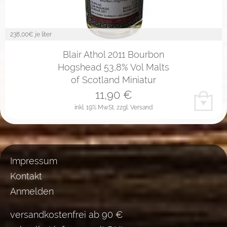
238,00
€ je liter
Blair Athol 2011 Bourbon
Hogshead 53,8% Vol Malts
of Scotland Miniatur
11,90
€
inkl. 19% MwSt.
zzgl. Versand
Impressum
Kontakt
Anmelden
versandkostenfrei ab 90 €