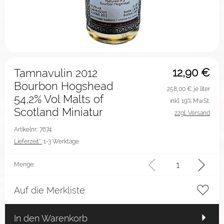
12,90
€
Tamnavulin 2012
Bourbon Hogshead
258,00
€ je liter
54,2% Vol Malts of
inkl. 19% MwSt.
Scotland Miniatur
zzgl. Versand
Artikelnr.: 7674
Lieferzeit*:
1-3 Werktage
Menge:
Auf die Merkliste
In den Warenkorb