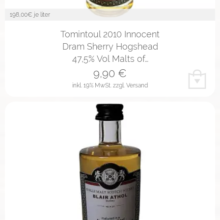
198,00
€ je liter
Tomintoul 2010 Innocent
Dram Sherry Hogshead
47,5% Vol Malts of…
9,90
€
inkl. 19% MwSt.
zzgl. Versand