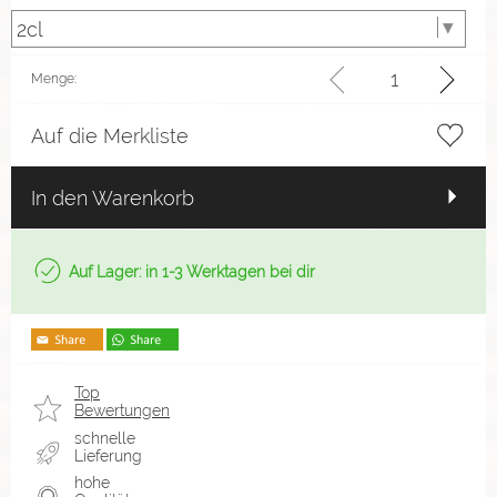
Menge:
Auf die Merkliste
In den Warenkorb
Auf Lager: in 1-3 Werktagen bei dir
Top
Bewertungen
schnelle
Lieferung
hohe