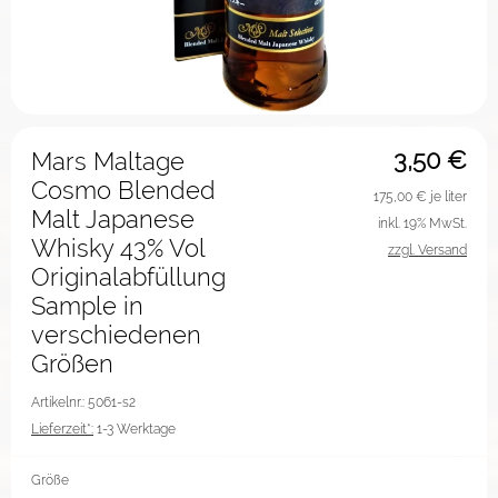
3,50
€
Mars Maltage
Cosmo Blended
175,00
€ je liter
Malt Japanese
inkl. 19% MwSt.
Whisky 43% Vol
zzgl. Versand
Originalabfüllung
Sample in
verschiedenen
Größen
Artikelnr.: 5061-s2
Lieferzeit*:
1-3 Werktage
Größe