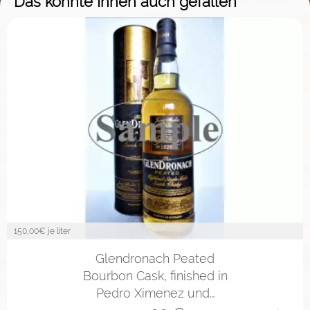
Das könnte Ihnen auch gefallen
150,00
€ je liter
2cl
4cl
10cl
Glendronach Peated
Bourbon Cask, finished in
Pedro Ximenez und…