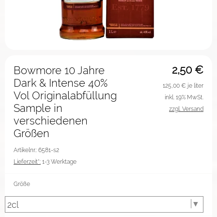
2,50
€
Bowmore 10 Jahre
Dark & Intense 40%
125,00
€ je liter
Vol Originalabfüllung
inkl. 19% MwSt.
Sample in
zzgl. Versand
verschiedenen
Größen
Artikelnr.: 6581-s2
Lieferzeit*:
1-3 Werktage
Größe