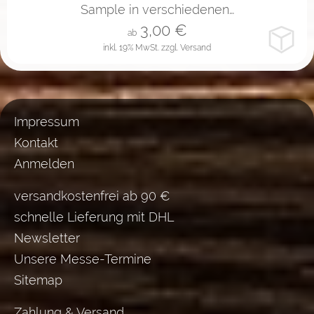
Sample in verschiedenen…
3,00
€
ab
inkl. 19% MwSt.
zzgl. Versand
Impressum
Kontakt
Anmelden
versandkostenfrei ab 90 €
schnelle Lieferung mit DHL
Newsletter
Unsere Messe-Termine
Sitemap
Zahlung & Versand