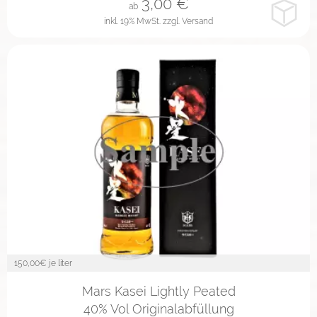
3,00
€
ab
inkl. 19% MwSt.
zzgl. Versand
150,00
€ je liter
2cl
4cl
10cl
Mars Kasei Lightly Peated
40% Vol Originalabfüllung