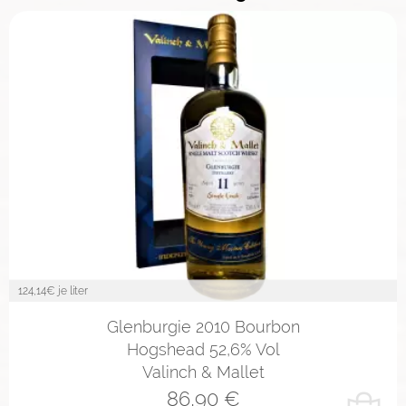
124,14
€ je liter
Glenburgie 2010 Bourbon
Hogshead 52,6% Vol
Valinch & Mallet
86,90
€