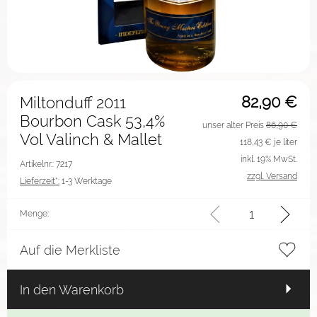
82,90
€
Miltonduff 2011
Bourbon Cask 53,4%
unser alter Preis
86,90 €
Vol Valinch & Mallet
118,43
€ je liter
inkl. 19% MwSt.
Artikelnr.: 7217
zzgl. Versand
Lieferzeit*:
1-3 Werktage
Menge:
Auf die Merkliste
In den Warenkorb