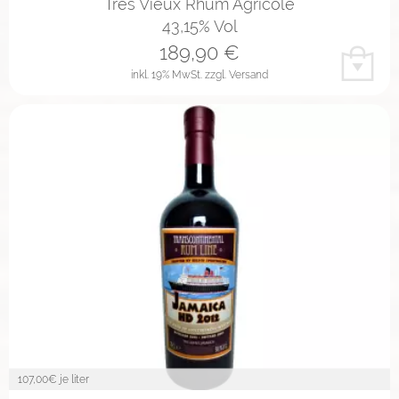
Tres Vieux Rhum Agricole
43,15% Vol
189,90
€
inkl. 19% MwSt.
zzgl. Versand
107,00
€ je liter