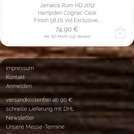
Jamaica Rum HD 2012
Hampden Cognac Cask
Finish 58,1% Vol Exclusive…
74,90
€
inkl. 19% MwSt.
zzgl. Versand
Impressum
Kontakt
Anmelden
versandkostenfrei ab 90 €
schnelle Lieferung mit DHL
Newsletter
Unsere Messe-Termine