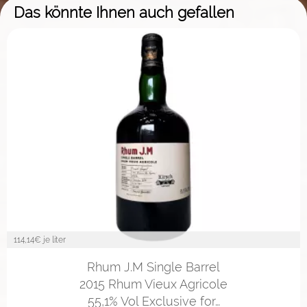
Das könnte Ihnen auch gefallen
114,14
€ je liter
Rhum J.M Single Barrel
2015 Rhum Vieux Agricole
55,1% Vol Exclusive for…