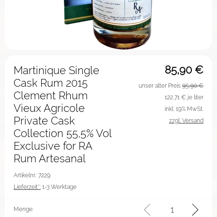
85,90
€
Martinique Single
Cask Rum 2015
unser alter Preis
95,90 €
Clement Rhum
122,71
€ je liter
Vieux Agricole
inkl. 19% MwSt.
Private Cask
zzgl. Versand
Collection 55,5% Vol
Exclusive for RA
Rum Artesanal
Artikelnr.: 7229
Lieferzeit*:
1-3 Werktage
Menge: