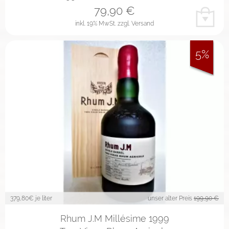
79,90
€
inkl. 19% MwSt.
zzgl. Versand
5%
379,80
€ je liter
unser alter Preis
199,90 €
Rhum J.M Millésime 1999