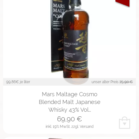
99,86
€ je liter
unser alter Preis
75,90 €
Mars Maltage Cosmo
Blended Malt Japanese
Whisky 43% Vol…
69,90
€
inkl. 19% MwSt.
zzgl. Versand