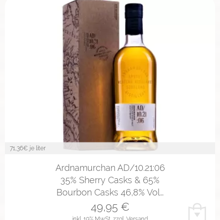
71,36
€ je liter
Ardnamurchan AD/10.21:06
35% Sherry Casks & 65%
Bourbon Casks 46,8% Vol…
49,95
€
inkl. 19% MwSt.
zzgl. Versand