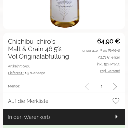
64,90
€
Chichibu Ichiro`s
Malt & Grain 46,5%
unser alter Preis
72,90 €
Vol Originalabfüllung
92,71
€ je liter
inkl. 19% MwSt.
Artikelnr.: 6398
zzgl. Versand
Lieferzeit*:
1-3 Werktage
Menge:
Auf die Merkliste
In den Warenkorb