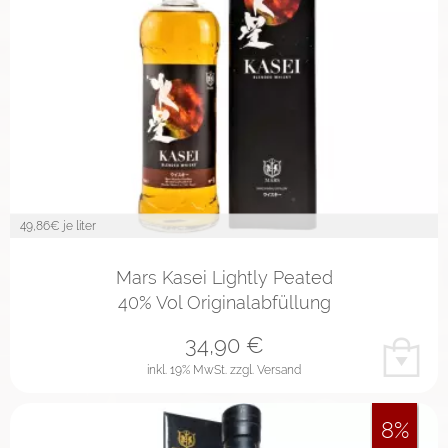
49,86
€ je liter
Mars Kasei Lightly Peated
40% Vol Originalabfüllung
34,90
€
inkl. 19% MwSt.
zzgl. Versand
8%