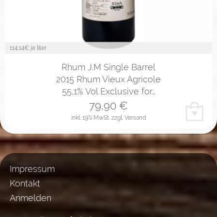
114,14
€ je liter
Rhum J.M Single Barrel
2015 Rhum Vieux Agricole
55,1% Vol Exclusive for…
79,90
€
inkl. 19% MwSt.
zzgl. Versand
Impressum
Kontakt
Anmelden