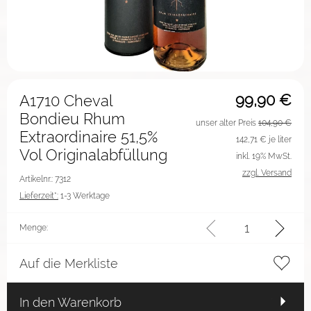
99,90
€
A1710 Cheval
Bondieu Rhum
unser alter Preis
104,90 €
Extraordinaire 51,5%
142,71
€ je liter
Vol Originalabfüllung
inkl. 19% MwSt.
zzgl. Versand
Artikelnr.: 7312
Lieferzeit*:
1-3 Werktage
Menge:
Auf die Merkliste
In den Warenkorb