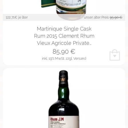
122,71
€ je liter
unser alter Preis
95,90 €
Martinique Single Cask
Rum 2015 Clement Rhum
Vieux Agricole Private…
85,90
€
inkl. 19% MwSt.
zzgl. Versand