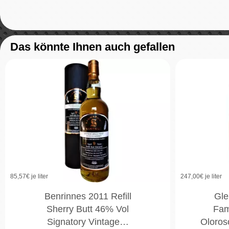
Das könnte Ihnen auch gefallen
85,57
€ je liter
247,00
€ je liter
Benrinnes 2011 Refill
Gle
Sherry Butt 46% Vol
Fami
Signatory Vintage…
Oloros