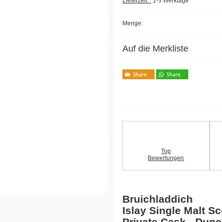
Lieferzeit*:
1-3 Werktage
Menge:
Auf die Merkliste
Top
Bewertungen
Bruichladdich
Islay Single Malt S
Private Cask - Dunc