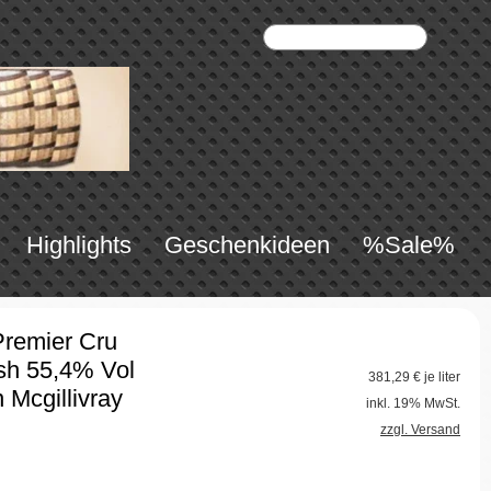
Highlights
Geschenkideen
%Sale%
Premier Cru
sh 55,4% Vol
381,29
€ je liter
 Mcgillivray
inkl. 19% MwSt.
zzgl. Versand