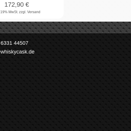
172,90
€
. 19% MwSt.
zzgl. Versand
) 6331 44507
ewhiskycask.de