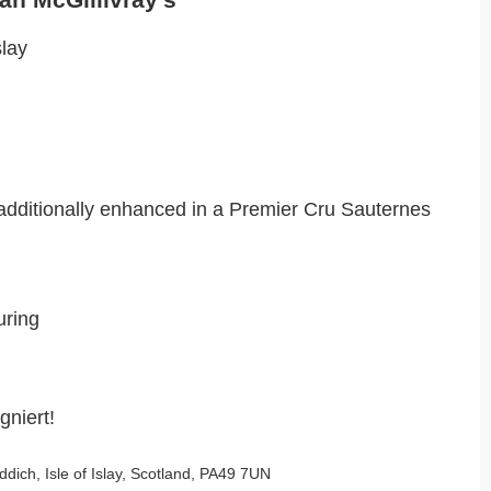
slay
additionally enhanced in a Premier Cru Sauternes
uring
gniert!
addich, Isle of Islay, Scotland, PA49 7UN