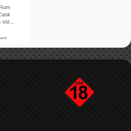
 Rum
Cask
% Vol…
rsand