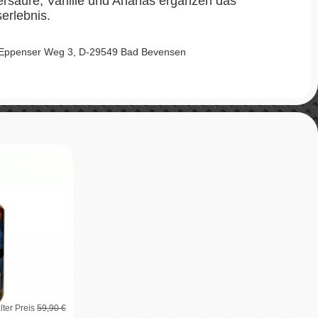
ersäure, Vanille und Ananas ergänzen das
erlebnis.
 Eppenser Weg 3, D-29549 Bad Bevensen
12%
lter Preis
59,90 €