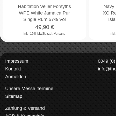
Habitation Velier Forsyths
Navy 
WPE White Jamaica Pur
XO Re
Single Rum 57% Vol
Isl
49,90
€
inkl. 19% MwSt.
zzgl. Versand
inkl
Impressum
0049 (0
Kontakt
info@th
Anmelden
Unsere Messe-Termine
Sitemap
Zahlung & Versand
AGB & Kundeninfo