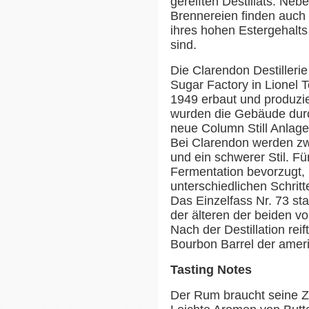
gereiften Destillats. Ne
Brennereien finden auch
ihres hohen Estergehalts
sind.
Die Clarendon Destiller
Sugar Factory in Lionel 
1949 erbaut und produzier
wurden die Gebäude durch
neue Column Still Anlag
Bei Clarendon werden zwe
und ein schwerer Stil. Fü
Fermentation bevorzugt, 
unterschiedlichen Schrit
Das Einzelfass Nr. 73 st
der älteren der beiden vor
Nach der Destillation rei
Bourbon Barrel der amer
Tasting Notes
Der Rum braucht seine Ze