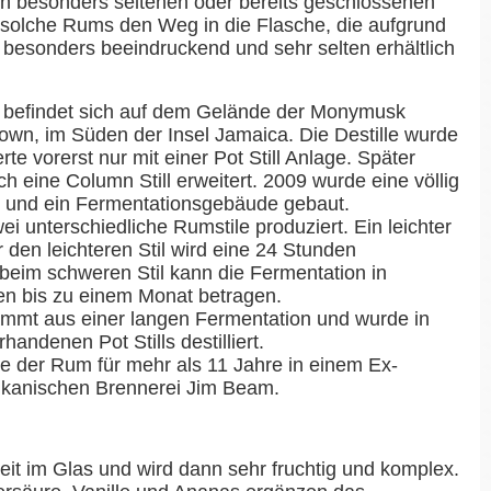
ben besonders seltenen oder bereits geschlossenen
 solche Rums den Weg in die Flasche, die aufgrund
 besonders beeindruckend und sehr selten erhältlich
ie befindet sich auf dem Gelände der Monymusk
Town, im Süden der Insel Jamaica. Die Destille wurde
te vorerst nur mit einer Pot Still Anlage. Später
 eine Column Still erweitert. 2009 wurde eine völlig
e und ein Fermentationsgebäude gebaut.
i unterschiedliche Rumstile produziert. Ein leichter
r den leichteren Stil wird eine 24 Stunden
beim schweren Stil kann die Fermentation in
ten bis zu einem Monat betragen.
ammt aus einer langen Fermentation und wurde in
handenen Pot Stills destilliert.
fte der Rum für mehr als 11 Jahre in einem Ex-
ikanischen Brennerei Jim Beam.
it im Glas und wird dann sehr fruchtig und komplex.