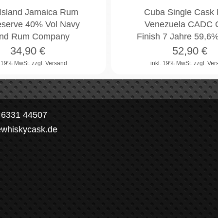
Island Jamaica Rum
Cuba Single Cask
serve 40% Vol Navy
Venezuela CADC 
and Rum Company
Finish 7 Jahre 59,6
34,90
€
52,90
€
. 19% MwSt.
zzgl. Versand
inkl. 19% MwSt.
zzgl. Ve
) 6331 44507
ewhiskycask.de