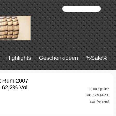
Highlights
Geschenkideen
%Sale%
k Rum 2007
e 62,2% Vol
99,80
€ je liter
inkl. 19% MwSt.
zzgl. Versand