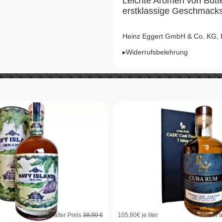
Leichte Aromen von Butt
erstklassige Geschmacks
Heinz Eggert GmbH & Co. KG,
▸Widerrufsbelehrung
10%
unser alter Preis
38,90 €
105,80
€ je liter
unser a