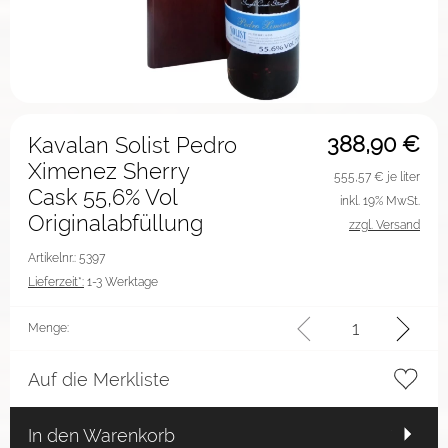
388,90
€
Kavalan Solist Pedro
Ximenez Sherry
555,57
€ je liter
Cask 55,6% Vol
inkl. 19% MwSt.
Originalabfüllung
zzgl. Versand
Artikelnr.: 5397
Lieferzeit*:
1-3 Werktage
Menge:
Auf die Merkliste
In den Warenkorb