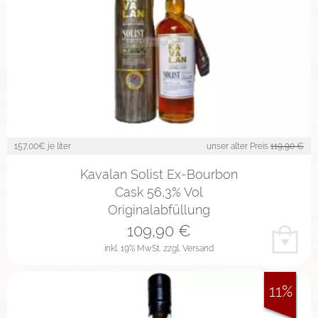
157,00
€ je liter
unser alter Preis
119,90 €
Kavalan Solist Ex-Bourbon
Cask 56,3% Vol
Originalabfüllung
109,90
€
inkl. 19% MwSt.
zzgl. Versand
11%