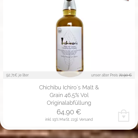
92,71
€ je liter
unser alter Preis
72,90 €
Chichibu Ichiro`s Malt &
Grain 46,5% Vol
Originalabfüllung
64,90
€
inkl. 19% MwSt.
zzgl. Versand