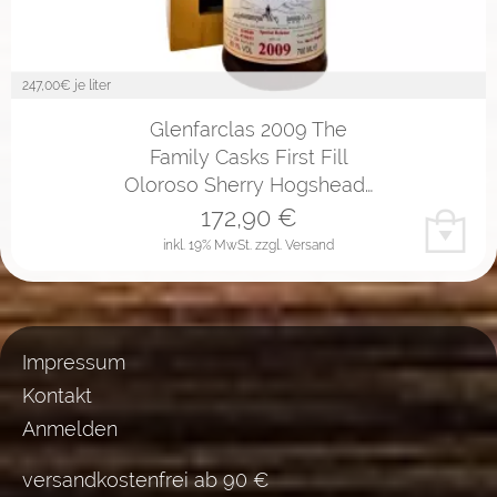
247,00
€ je liter
Glenfarclas 2009 The
Family Casks First Fill
Oloroso Sherry Hogshead…
172,90
€
inkl. 19% MwSt.
zzgl. Versand
Impressum
Kontakt
Anmelden
versandkostenfrei ab 90 €