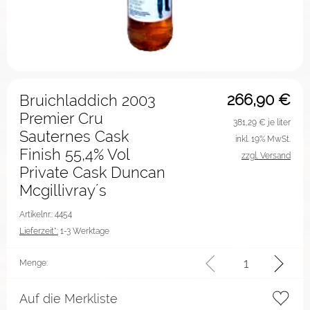
266,90
€
Bruichladdich 2003
Premier Cru
381,29
€ je liter
Sauternes Cask
inkl. 19% MwSt.
Finish 55,4% Vol
zzgl. Versand
Private Cask Duncan
Mcgillivray´s
Artikelnr.: 4454
Lieferzeit*:
1-3 Werktage
Menge:
Auf die Merkliste