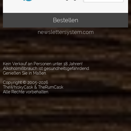
Kein Verkauf an Personen unter 18 Jahren!
Alkoholmißbrauch ist gesundheitsgefährdend.
Genießen Sie in Maßen.
Copyright © 2005-2026
TheWhiskyCask & TheRumCask
Alle Rechte vorbehalten.