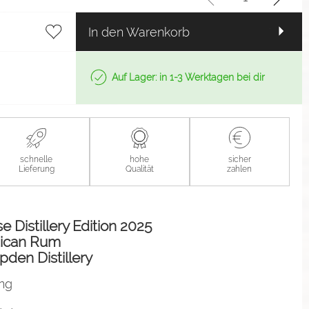
In den Warenkorb
Auf Lager: in 1-3 Werktagen bei dir
schnelle
hohe
sicher
Lieferung
Qualität
zahlen
Distillery Edition 2025
aican Rum
pden Distillery
ung