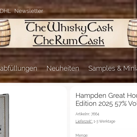
 DHL
Newsletter
abfüllungen
Neuheiten
Samples & Mini
%Sale%
Hampden Great Hous
Edition 2025 57% Vo
Artikelnr.: 7664
Lieferzeit*:
1-3 Werktage
Menge: