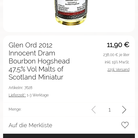
11,90
€
Glen Ord 2012
Innocent Dram
238,00
€ je liter
Bourbon Hogshead
inkl. 19% MwSt.
47,5% Vol Malts of
zzgl. Versand
Scotland Miniatur
Artikelnr.: 7628
Lieferzeit*:
1-3 Werktage
Menge:
Auf die Merkliste