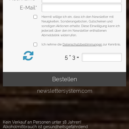
Kein Verkauf an Personen unter 18 Jahren!
Alkoholmißbrauch ist gesundheitsgefährdend.