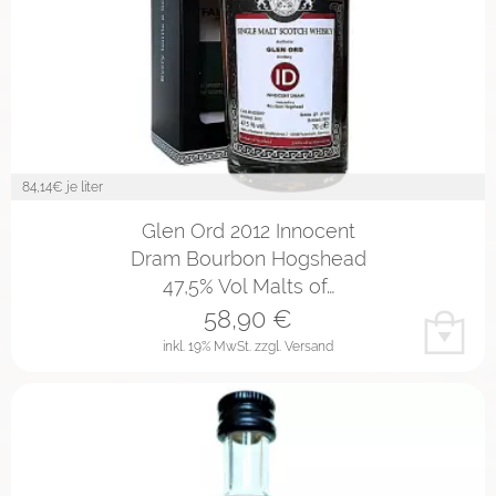
84,14
€ je liter
Glen Ord 2012 Innocent
Dram Bourbon Hogshead
47,5% Vol Malts of…
58,90
€
inkl. 19% MwSt.
zzgl. Versand