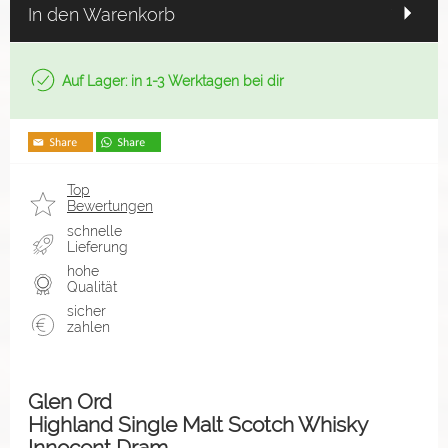
In den Warenkorb
Auf Lager: in 1-3 Werktagen bei dir
Top
Bewertungen
schnelle
Lieferung
hohe
Qualität
sicher
zahlen
Glen Ord
Highland Single Malt Scotch Whisky
Innocent Dram