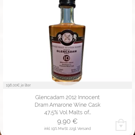
198,00
€ je liter
Glencadam 2012 Innocent
Dram Amarone Wine Cask
47,5% Vol Malts of…
9,90
€
inkl. 19% MwSt.
zzgl. Versand