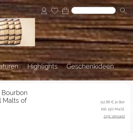
aturen
Highlights
Geschenkideen
 Bourbon
 Malts of
112,86
€ je liter
inkl. 19% MwSt.
zzgl. Versand