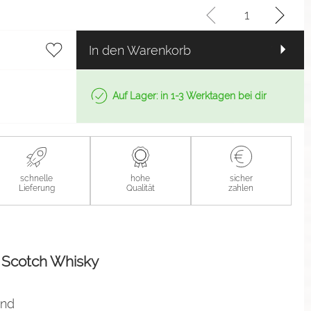
In den Warenkorb
Auf Lager: in 1-3 Werktagen bei dir
schnelle
hohe
sicher
Lieferung
Qualität
zahlen
t Scotch Whisky
and