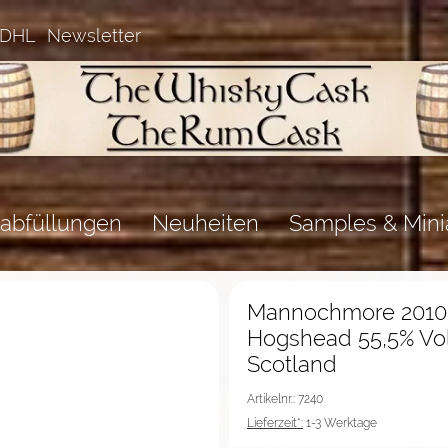
 DHL
Newsletter
abfüllungen
Neuheiten
Samples & Mini
%Sale%
Mannochmore 2010
Hogshead 55,5% Vol
Scotland
Artikelnr.: 7240
Lieferzeit*:
1-3 Werktage