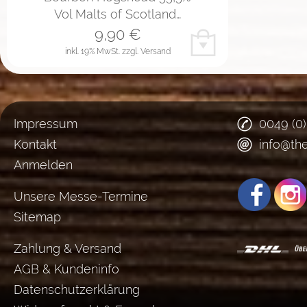
Vol Malts of Scotland…
9,90
€
inkl. 19% MwSt.
zzgl. Versand
Impressum
0049 (0
Kontakt
info@th
Anmelden
Unsere Messe-Termine
Sitemap
Zahlung & Versand
AGB & Kundeninfo
Datenschutzerklärung