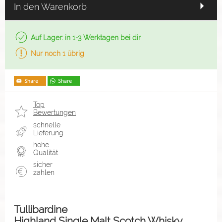
In den Warenkorb
Auf Lager: in 1-3 Werktagen bei dir
Nur noch 1 übrig
Top
Bewertungen
schnelle
Lieferung
hohe
Qualität
sicher
zahlen
Tullibardine
Highland Single Malt Scotch Whisky