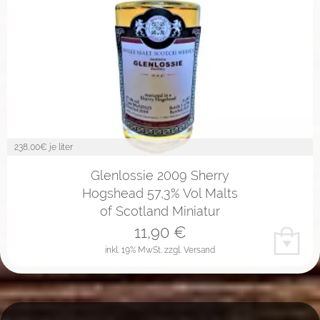
238,00
€ je liter
Glenlossie 2009 Sherry
Hogshead 57,3% Vol Malts
of Scotland Miniatur
11,90
€
inkl. 19% MwSt.
zzgl. Versand