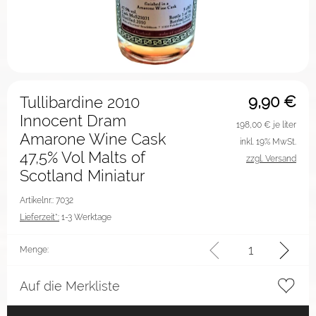
9,90
€
Tullibardine 2010
Innocent Dram
198,00
€ je liter
Amarone Wine Cask
inkl. 19% MwSt.
47,5% Vol Malts of
zzgl. Versand
Scotland Miniatur
Artikelnr.: 7032
Lieferzeit*:
1-3 Werktage
Menge:
Auf die Merkliste