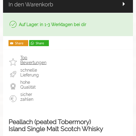
In den Warenkorb
Auf Lager: in 1-3 Werktagen bei dir
Top
Bewertungen
schnelle
Lieferung
hohe
Qualität
sicher
zahlen
Peallach (peated Tobermory)
Island Single Malt Scotch Whisky