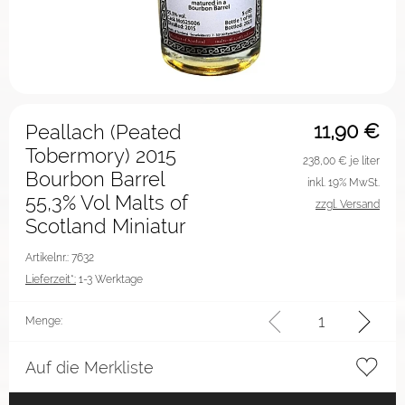
11,90
€
Peallach (Peated
Tobermory) 2015
238,00
€ je liter
Bourbon Barrel
inkl. 19% MwSt.
55,3% Vol Malts of
zzgl. Versand
Scotland Miniatur
Artikelnr.: 7632
Lieferzeit*:
1-3 Werktage
Menge:
Auf die Merkliste