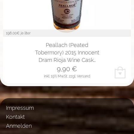
198,00
€ je liter
Peallach (Peated
Tobermory) 2015 Innocent
Dram Rioja Wine Cask…
9,90
€
inkl. 19% MwSt.
zzgl. Versand
Impressum
Kontakt
Anmelden