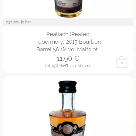
238,00
€ je liter
Peallach (Peated
Tobermory) 2015 Bourbon
Barrel 56,1% Vol Malts of…
11,90
€
inkl. 19% MwSt.
zzgl. Versand