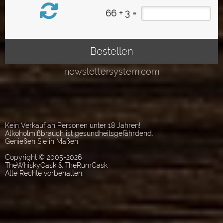
Kein Verkauf an Personen unter 18 Jahren!
Alkoholmißbrauch ist gesundheitsgefährdend.
Genießen Sie in Maßen.
Copyright © 2005-2026
TheWhiskyCask & TheRumCask
Alle Rechte vorbehalten.