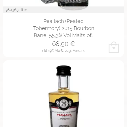
98,43
€ je liter
Peallach (Peated
Tobermory) 2015 Bourbon
Barrel 55,3% Vol Malts of…
68,90
€
inkl. 19% MwSt.
zzgl. Versand