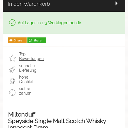
In den Warenkorb
Auf Lager: in 1-3 Werktagen bei dir
Top
Bewertungen
schnelle
Lieferung
hohe
Qualität
sicher
zahlen
Miltonduff
Speyside Single Malt Scotch Whisky
Innocent Dram