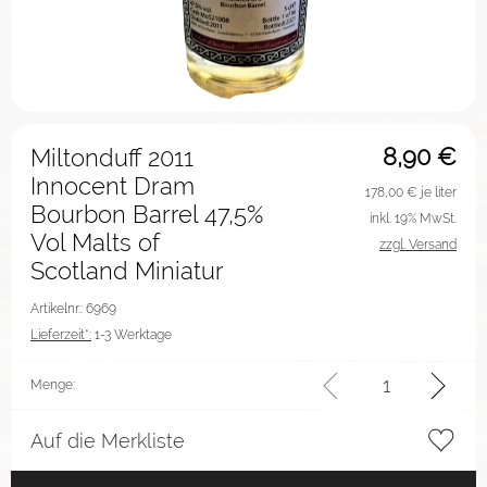
8,90
€
Miltonduff 2011
Innocent Dram
178,00
€ je liter
Bourbon Barrel 47,5%
inkl. 19% MwSt.
Vol Malts of
zzgl. Versand
Scotland Miniatur
Artikelnr.: 6969
Lieferzeit*:
1-3 Werktage
Menge:
Auf die Merkliste