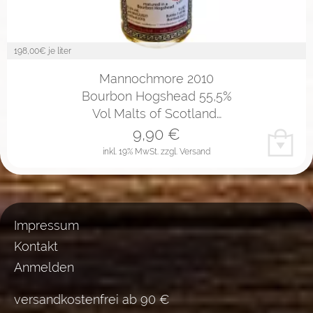
198,00
€ je liter
Mannochmore 2010
Bourbon Hogshead 55,5%
Vol Malts of Scotland…
9,90
€
inkl. 19% MwSt.
zzgl. Versand
Impressum
Kontakt
Anmelden
versandkostenfrei ab 90 €