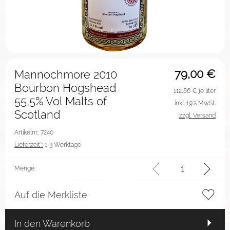
79,00
€
Mannochmore 2010
Bourbon Hogshead
112,86
€ je liter
55,5% Vol Malts of
inkl. 19% MwSt.
Scotland
zzgl. Versand
Artikelnr.: 7240
Lieferzeit*:
1-3 Werktage
Menge:
Auf die Merkliste
In den Warenkorb