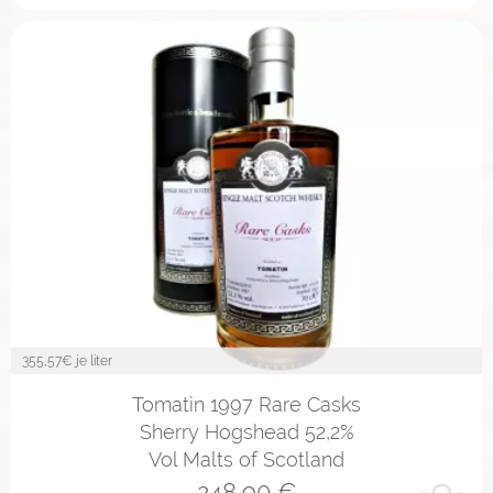
355,57
€ je liter
Tomatin 1997 Rare Casks
Sherry Hogshead 52,2%
Vol Malts of Scotland
248,90
€