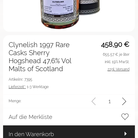
458,90
€
Clynelish 1997 Rare
Casks Sherry
655,57
€ je liter
Hogshead 47,6% Vol
inkl. 19% MwSt.
Malts of Scotland
zzgl. Versand
Artikelnr.: 7395
Lieferzeit*:
1-3 Werktage
Menge:
Auf die Merkliste
In den Warenkorb