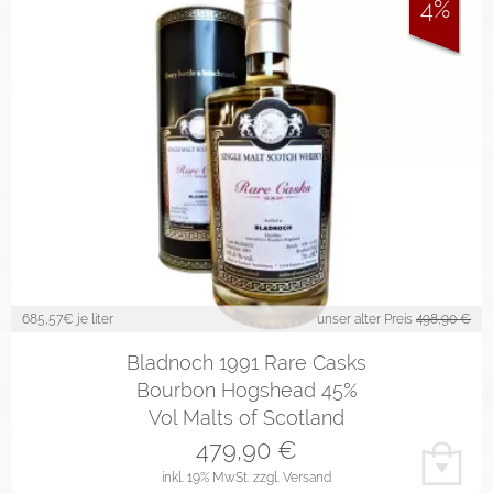
4%
685,57
€ je liter
unser alter Preis
498,90 €
Bladnoch 1991 Rare Casks
Bourbon Hogshead 45%
Vol Malts of Scotland
479,90
€
inkl. 19% MwSt.
zzgl. Versand