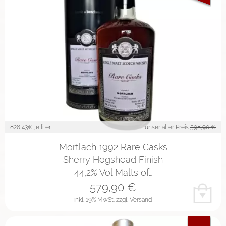
828,43
€ je liter
unser alter Preis
598,90 €
Mortlach 1992 Rare Casks
Sherry Hogshead Finish
44,2% Vol Malts of…
579,90
€
inkl. 19% MwSt.
zzgl. Versand