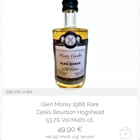
998,00
€ je liter
Glen Moray 1988 Rare
Casks Bourbon Hogshead
53,7% Vol Malts of…
49,90
€
inkl. 19% MwSt.
zzgl. Versand