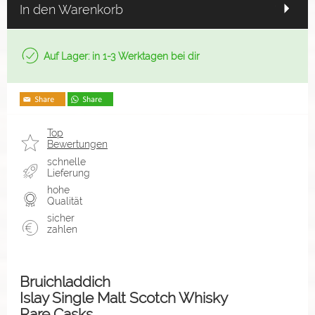
In den Warenkorb
Auf Lager: in 1-3 Werktagen bei dir
Top
Bewertungen
schnelle
Lieferung
hohe
Qualität
sicher
zahlen
Bruichladdich
Islay Single Malt Scotch Whisky
Rare Casks