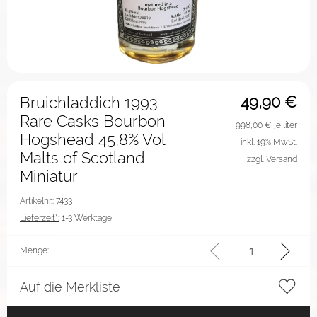
49,90
€
Bruichladdich 1993
Rare Casks Bourbon
998,00
€ je liter
Hogshead 45,8% Vol
inkl. 19% MwSt.
Malts of Scotland
zzgl. Versand
Miniatur
Artikelnr.: 7433
Lieferzeit*:
1-3 Werktage
Menge:
Auf die Merkliste