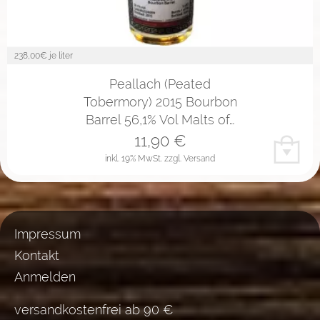
238,00
€ je liter
Peallach (Peated
Tobermory) 2015 Bourbon
Barrel 56,1% Vol Malts of…
11,90
€
inkl. 19% MwSt.
zzgl. Versand
Impressum
Kontakt
Anmelden
versandkostenfrei ab 90 €