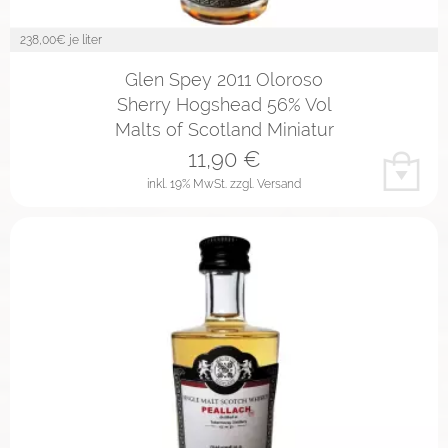
238,00
€ je liter
Glen Spey 2011 Oloroso
Sherry Hogshead 56% Vol
Malts of Scotland Miniatur
11,90
€
inkl. 19% MwSt.
zzgl. Versand