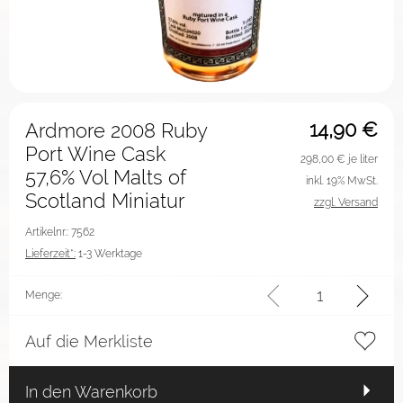
14,90
€
Ardmore 2008 Ruby
Port Wine Cask
298,00
€ je liter
57,6% Vol Malts of
inkl. 19% MwSt.
Scotland Miniatur
zzgl. Versand
Artikelnr.: 7562
Lieferzeit*:
1-3 Werktage
Menge:
Auf die Merkliste
In den Warenkorb