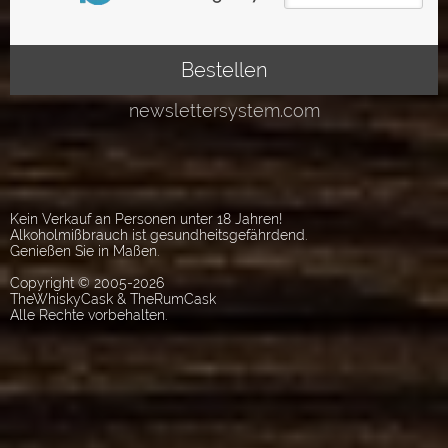
Kein Verkauf an Personen unter 18 Jahren!
Alkoholmißbrauch ist gesundheitsgefährdend.
Genießen Sie in Maßen.
Copyright © 2005-2026
TheWhiskyCask & TheRumCask
Alle Rechte vorbehalten.