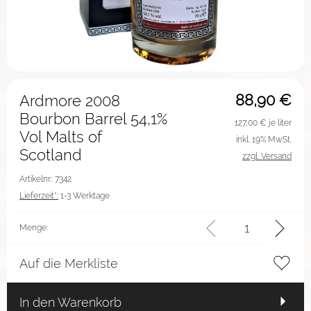
88,90
€
Ardmore 2008
Bourbon Barrel 54,1%
127,00
€ je liter
Vol Malts of
inkl. 19% MwSt.
Scotland
zzgl. Versand
Artikelnr.: 7342
Lieferzeit*:
1-3 Werktage
Menge:
Auf die Merkliste
In den Warenkorb