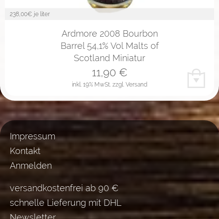
238,00
€ je liter
Ardmore 2008 Bourbon
Barrel 54,1% Vol Malts of
Scotland Miniatur
11,90
€
inkl. 19% MwSt.
zzgl. Versand
Impressum
Kontakt
Anmelden
versandkostenfrei ab 90 €
schnelle Lieferung mit DHL
Newsletter