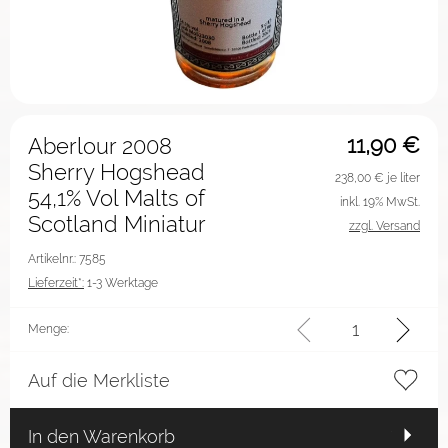
11,90
€
Aberlour 2008
Sherry Hogshead
238,00
€ je liter
54,1% Vol Malts of
inkl. 19% MwSt.
Scotland Miniatur
zzgl. Versand
Artikelnr.: 7585
Lieferzeit*:
1-3 Werktage
Menge:
Auf die Merkliste
In den Warenkorb