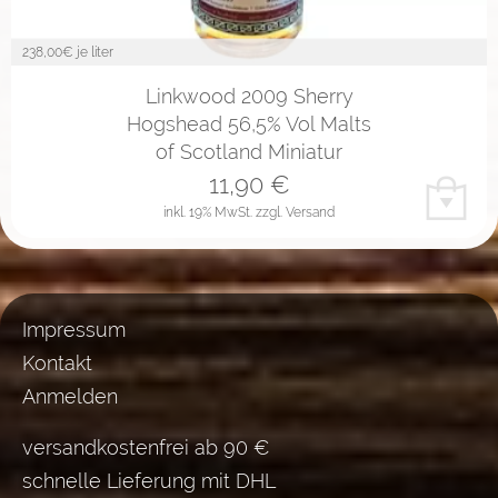
238,00
€ je liter
Linkwood 2009 Sherry
Hogshead 56,5% Vol Malts
of Scotland Miniatur
11,90
€
inkl. 19% MwSt.
zzgl. Versand
Impressum
Kontakt
Anmelden
versandkostenfrei ab 90 €
schnelle Lieferung mit DHL