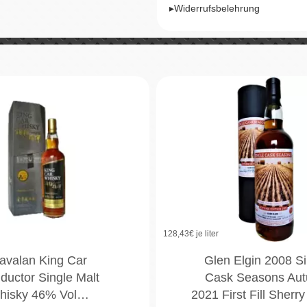
▸Widerrufsbelehrung
128,43
€ je liter
avalan King Car
Glen Elgin 2008 Si
ductor Single Malt
Cask Seasons Au
hisky 46% Vol…
2021 First Fill Sherr