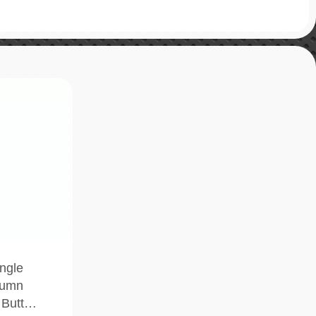
ngle
tumn
y Butt…