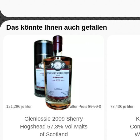
Das könnte Ihnen auch gefallen
6%
121,29
€ je liter
unser alter Preis
89,90 €
78,43
€ je liter
Glenlossie 2009 Sherry
K
Hogshead 57,3% Vol Malts
Con
of Scotland
W