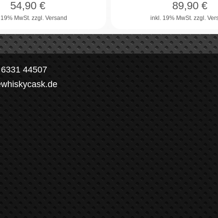
54,90
€
89,90
€
. 19% MwSt.
zzgl. Versand
inkl. 19% MwSt.
zzgl. Ve
) 6331 44507
ewhiskycask.de