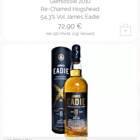
Glenlossie 2010
Re-Charred Hogshead
54,3% Vol James Eadie
72,90
€
inkl. 19% MwSt.
zzgl. Versand