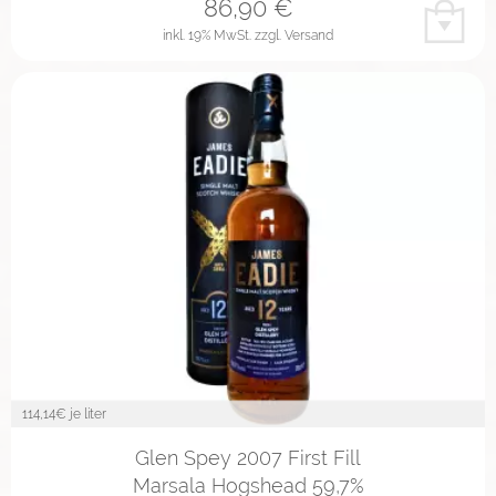
86,90
€
inkl. 19% MwSt.
zzgl. Versand
114,14
€ je liter
Glen Spey 2007 First Fill
Marsala Hogshead 59,7%