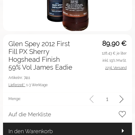
89,90
€
Glen Spey 2012 First
Fill PX Sherry
128,43
€ je liter
Hogshead Finish
inkl. 19% MwSt.
59% Vol James Eadie
zzgl. Versand
Artikelnr.: 7411
Lieferzeit*:
1-3 Werktage
Menge:
Auf die Merkliste
In den Warenkorb