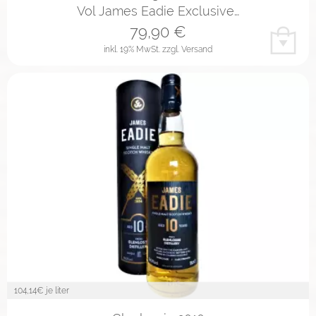
Vol James Eadie Exclusive…
79,90
€
inkl. 19% MwSt.
zzgl. Versand
104,14
€ je liter