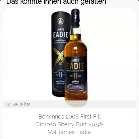
Das könnte Ihnen auch gefallen
124,14
€ je liter
Benrinnes 2008 First Fill
Oloroso Sherry Butt 59,9%
Vol James Eadie