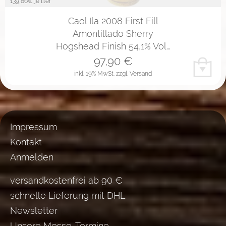
139,86
€ je liter
Caol Ila 2008 First Fill
Amontillado Sherry
Hogshead Finish 54,1% Vol…
97,90
€
inkl. 19% MwSt.
zzgl. Versand
Impressum
Kontakt
Anmelden
versandkostenfrei ab 90 €
schnelle Lieferung mit DHL
Newsletter
Unsere Messe-Termine