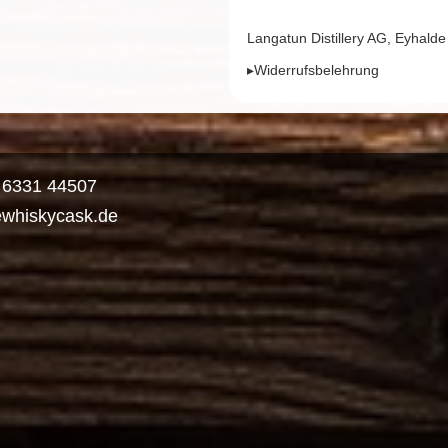
Langatun Distillery AG, Eyhal
▸Widerrufsbelehrung
) 6331 44507
ewhiskycask.de