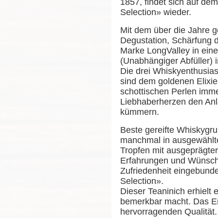
1857, findet sich auf de
Selection» wieder.
Mit dem über die Jahre 
Degustation, Schärfung 
Marke LongValley in eine
(Unabhängiger Abfüller) 
Die drei Whiskyenthusias
sind dem goldenen Elixier
schottischen Perlen imme
Liebhaberherzen den Anla
kümmern.
Beste gereifte Whiskygr
manchmal in ausgewählte
Tropfen mit ausgeprägter
Erfahrungen und Wünsche
Zufriedenheit eingebunde
Selection».
Dieser Teaninich erhielt 
bemerkbar macht. Das Erg
hervorragenden Qualität.