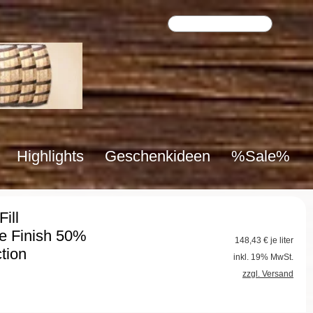
Highlights
Geschenkideen
%Sale%
ill
e Finish 50%
148,43
€ je liter
tion
inkl. 19% MwSt.
zzgl. Versand