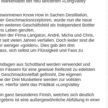
m Markenlabel der neu lancierten «LongValley
gewonnenen Know How in Sachen Destillation,
der Geschmacksrezeptoren, wurde nun die neue
m weiteren Geschäftsfeld als Independent Bottler
ins Leben gerufen.
ten der Firma Langatun, André, Micha und Chris,
 seit vielen Jahren verfallen. Doch leider sind die
r weniger «golden». Dies gab den drei
ss, sich selbst um Flüssigkeit und Fass zu
undlagen aus Schottland werden verwendet und
n Fässern für eine gewisse Reifezeit zu edelsten
 Geschmacksvielfalt gefinisht. Die eigenen
 der Drei Musketiere werden zur vollsten
n. Hierfür steht das Prädikat «LongValley
ein ganz besonderes Finish, welches sich deutlich
ebnis ist eine außergewöhnliche Abfüllung in einer