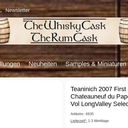
L
Newsletter
llungen
Neuheiten
Samples & Miniaturen
Teaninich 2007 First F
Chateauneuf du Pap
Vol LongValley Selec
Artikelnr.: 6935
Lieferzeit*:
1-3 Werktage