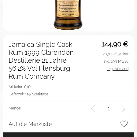
144,90
€
Jamaica Single Cask
Rum 1999 Clarendon
207,00
€ je liter
Destillerie 21 Jahre
inkl. 19% MwSt.
56,2% Vol Flensburg
zzgl. Versand
Rum Company
Artikelnr.: 6761
Lieferzeit*:
1-3 Werktage
Menge:
Auf die Merkliste