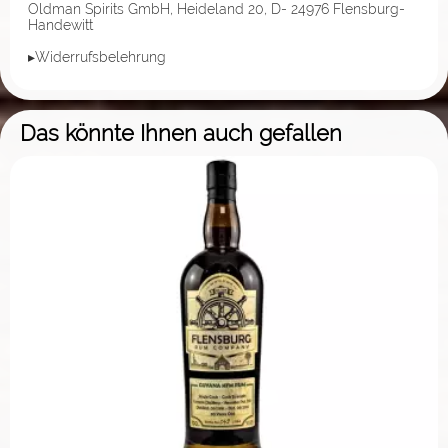
Oldman Spirits GmbH, Heideland 20, D- 24976 Flensburg-
Handewitt
▸Widerrufsbelehrung
Das könnte Ihnen auch gefallen