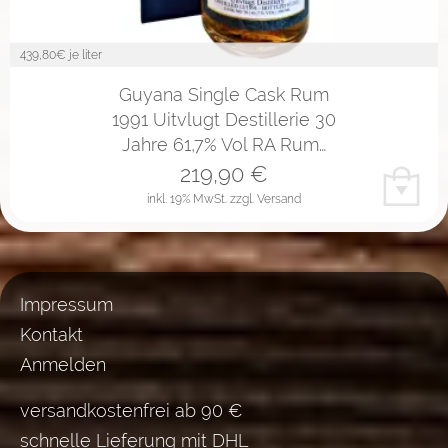
439,80
€ je liter
Guyana Single Cask Rum
1991 Uitvlugt Destillerie 30
Jahre 61,7% Vol RA Rum…
219,90
€
inkl. 19% MwSt.
zzgl. Versand
Impressum
Kontakt
Anmelden
versandkostenfrei ab 90 €
schnelle Lieferung mit DHL