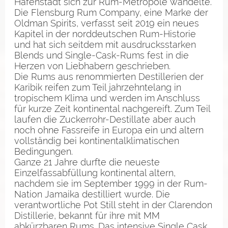
Hafenstadt sich zur Rum-Metropole wandelte.
Die Flensburg Rum Company, eine Marke der
Oldman Spirits, verfasst seit 2019 ein neues
Kapitel in der norddeutschen Rum-Historie
und hat sich seitdem mit ausdrucksstarken
Blends und Single-Cask-Rums fest in die
Herzen von Liebhabern geschrieben.
Die Rums aus renommierten Destillerien der
Karibik reifen zum Teil jahrzehntelang in
tropischem Klima und werden im Anschluss
für kurze Zeit kontinental nachgereift. Zum Teil
laufen die Zuckerrohr-Destillate aber auch
noch ohne Fassreife in Europa ein und altern
vollständig bei kontinentalklimatischen
Bedingungen.
Ganze 21 Jahre durfte die neueste
Einzelfassabfüllung kontinental altern,
nachdem sie im September 1999 in der Rum-
Nation Jamaika destilliert wurde. Die
verantwortliche Pot Still steht in der Clarendon
Distillerie, bekannt für ihre mit MM
abkürzbaren Rums. Das intensive Single Cask