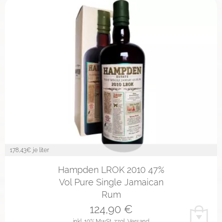
178,43
€ je liter
Hampden LROK 2010 47%
Vol Pure Single Jamaican
Rum
124,90
€
inkl. 19% MwSt.
zzgl. Versand