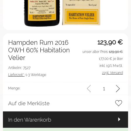
123,90
€
Hampden Rum 2016
OWH 60% Habitation
unser alter Preis
129,90 €
Velier
177,00
€ je liter
inkl. 19% MwSt.
Artikelnr.: 7527
zzgl. Versand
Lieferzeit*:
1-3 Werktage
Menge:
Auf die Merkliste
In den Warenkorb