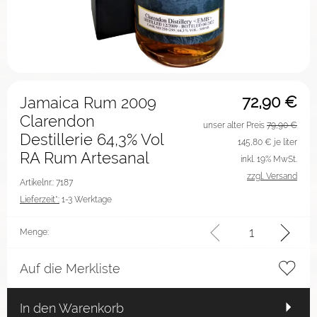
72,90
€
Jamaica Rum 2009
Clarendon
unser alter Preis
79,90 €
Destillerie 64,3% Vol
145,80
€ je liter
RA Rum Artesanal
inkl. 19% MwSt.
zzgl. Versand
Artikelnr.: 7187
Lieferzeit*:
1-3 Werktage
Menge:
Auf die Merkliste
In den Warenkorb