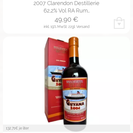
2007 Clarendon Destillerie
62,2% Vol RA Rum…
49,90
€
inkl. 19% MwSt.
zzgl. Versand
132,71
€ je liter