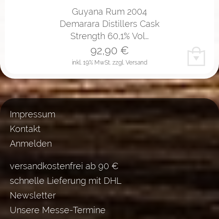
Guyana Rum 2004
Demarara Distillers Cask
Strength 60,1% Vol…
92,90
€
inkl. 19% MwSt.
zzgl. Versand
Impressum
Kontakt
Anmelden
versandkostenfrei ab 90 €
schnelle Lieferung mit DHL
Newsletter
Unsere Messe-Termine