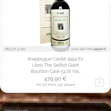
685,57
€ je liter
unser alter Preis
499,90 €
Knappogue Castle 1994 Ex
Libris The Selfish Giant
Bourbon Cask 51,1% Vol…
479,90
€
inkl. 19% MwSt.
zzgl. Versand
Impressum