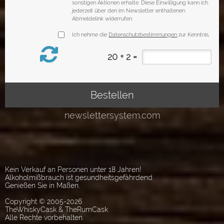
Kein Verkauf an Personen unter 18 Jahren!
Alkoholmißbrauch ist gesundheitsgefährdend.
Genießen Sie in Maßen.
Copyright © 2005-2026
TheWhiskyCask & TheRumCask
Alle Rechte vorbehalten.