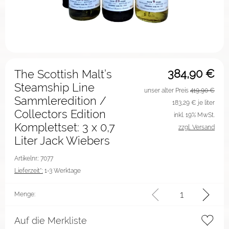
384,90
€
The Scottish Malt’s
Steamship Line
unser alter Preis
419,90 €
Sammleredition /
183,29
€ je liter
Collectors Edition
inkl. 19% MwSt.
Komplettset: 3 x 0,7
zzgl. Versand
Liter Jack Wiebers
Artikelnr.: 7077
Lieferzeit*:
1-3 Werktage
Menge:
Auf die Merkliste