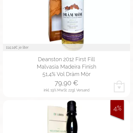
114,14
€ je liter
Deanston 2012 First Fill
Malvasia Madeira Finish
51,4% Vol Dràm Mòr
79,90
€
inkl. 19% MwSt.
zzgl. Versand
4%