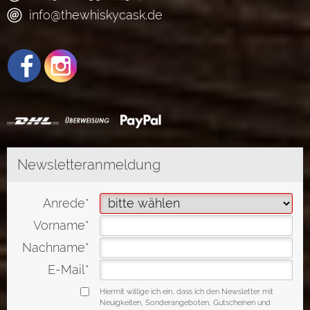
info@thewhiskycask.de