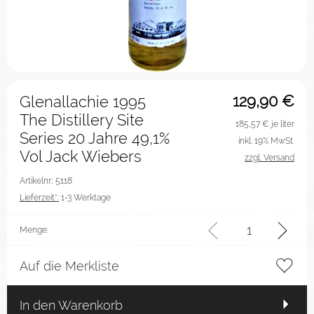
129,90
€
Glenallachie 1995
The Distillery Site
185,57
€ je liter
Series 20 Jahre 49,1%
inkl. 19% MwSt.
Vol Jack Wiebers
zzgl. Versand
Artikelnr.: 5118
Lieferzeit*:
1-3 Werktage
Menge:
Auf die Merkliste
In den Warenkorb