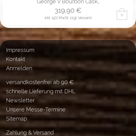
George V Bourbon Cask…
319,90
€
inkl. 19% MwSt.
zzgl. Versand
Impressum
Kontakt
Anmelden
versandkostenfrei ab 90 €
schnelle Lieferung mit DHL
Newsletter
Unsere Messe-Termine
Sitemap
Zahlung & Versand