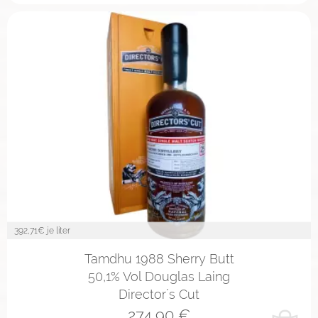
392,71
€ je liter
Tamdhu 1988 Sherry Butt
50,1% Vol Douglas Laing
Director´s Cut
274,90
€