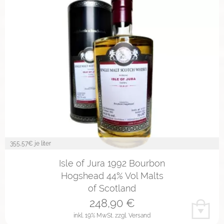
355,57
€ je liter
Isle of Jura 1992 Bourbon
Hogshead 44% Vol Malts
of Scotland
248,90
€
inkl. 19% MwSt.
zzgl. Versand