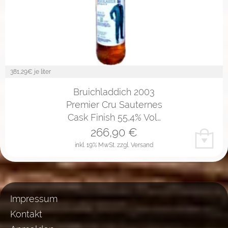
381,29
€ je liter
Bruichladdich 2003
Premier Cru Sauternes
Cask Finish 55,4% Vol…
266,90
€
inkl. 19% MwSt.
zzgl. Versand
Impressum
Kontakt