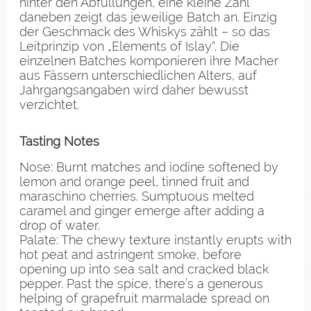
hinter den Abfüllungen, eine kleine Zahl
daneben zeigt das jeweilige Batch an. Einzig
der Geschmack des Whiskys zählt – so das
Leitprinzip von „Elements of Islay“. Die
einzelnen Batches komponieren ihre Macher
aus Fässern unterschiedlichen Alters, auf
Jahrgangsangaben wird daher bewusst
verzichtet.
Tasting Notes
Nose: Burnt matches and iodine softened by
lemon and orange peel, tinned fruit and
maraschino cherries. Sumptuous melted
caramel and ginger emerge after adding a
drop of water.
Palate: The chewy texture instantly erupts with
hot peat and astringent smoke, before
opening up into sea salt and cracked black
pepper. Past the spice, there’s a generous
helping of grapefruit marmalade spread on