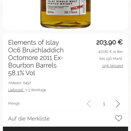
203,90
€
Elements of Islay
Oc6 Bruichladdich
407,80
€ je liter
Octomore 2011 Ex-
inkl. 19% MwSt.
Bourbon Barrels
zzgl. Versand
58,1% Vol
Artikelnr.: 6497
Lieferzeit*:
1-3 Werktage
Menge:
Auf die Merkliste