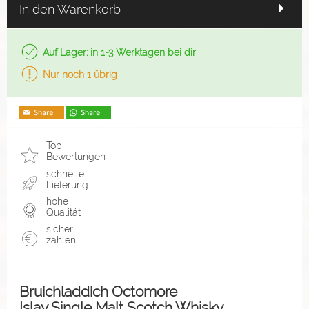
In den Warenkorb
Auf Lager: in 1-3 Werktagen bei dir
Nur noch 1 übrig
Top
Bewertungen
schnelle
Lieferung
hohe
Qualität
sicher
zahlen
Bruichladdich Octomore
Islay Single Malt Scotch Whisky