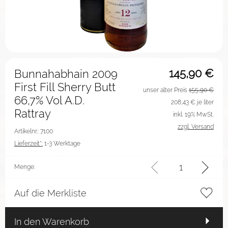
145,90
€
Bunnahabhain 2009
First Fill Sherry Butt
unser alter Preis
155,90 €
66,7% Vol A.D.
208,43
€ je liter
Rattray
inkl. 19% MwSt.
zzgl. Versand
Artikelnr.: 7100
Lieferzeit*:
1-3 Werktage
Menge:
Auf die Merkliste
In den Warenkorb