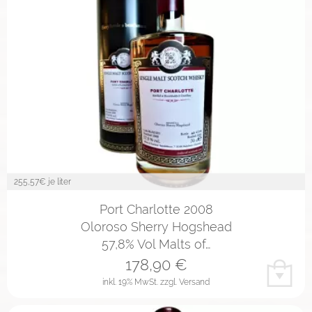
255,57
€ je liter
Port Charlotte 2008
Oloroso Sherry Hogshead
57,8% Vol Malts of…
178,90
€
inkl. 19% MwSt.
zzgl. Versand