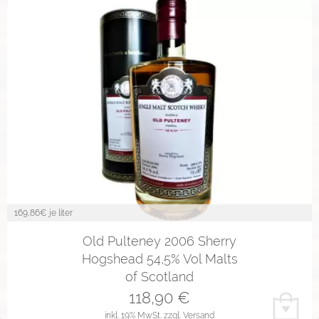
169,86
€ je liter
Old Pulteney 2006 Sherry
Hogshead 54,5% Vol Malts
of Scotland
118,90
€
inkl. 19% MwSt.
zzgl. Versand