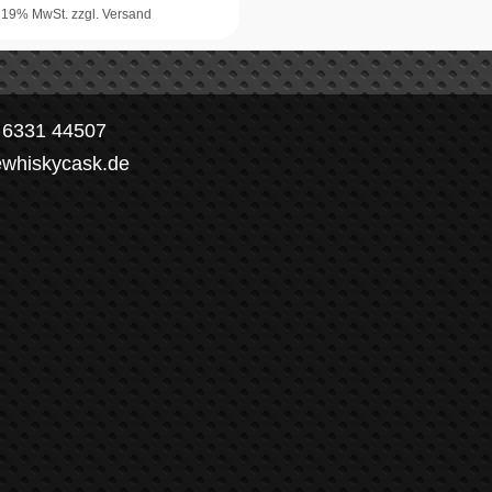
. 19% MwSt.
zzgl. Versand
) 6331 44507
ewhiskycask.de