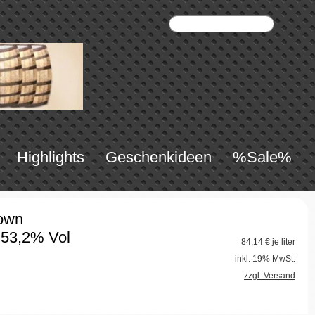
Highlights
Geschenkideen
%Sale%
own
53,2% Vol
84,14
€ je liter
inkl. 19% MwSt.
zzgl. Versand