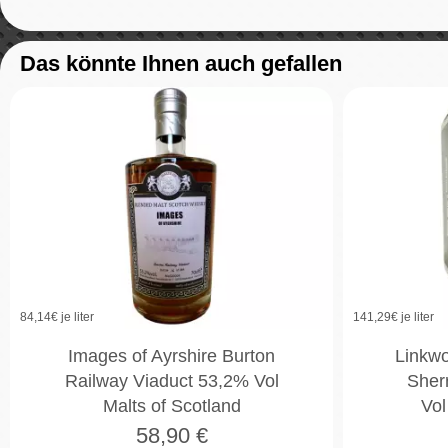
Das könnte Ihnen auch gefallen
84,14
€ je liter
141,29
€ je liter
Images of Ayrshire Burton
Linkwo
Railway Viaduct 53,2% Vol
Sher
Malts of Scotland
Vol
58,90
€