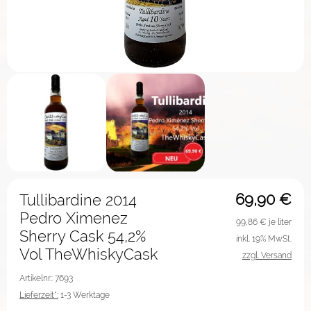
69,90
€
Tullibardine 2014
Pedro Ximenez
99,86
€ je liter
Sherry Cask 54,2%
inkl. 19% MwSt.
Vol TheWhiskyCask
zzgl. Versand
Artikelnr.: 7693
Lieferzeit*:
1-3 Werktage