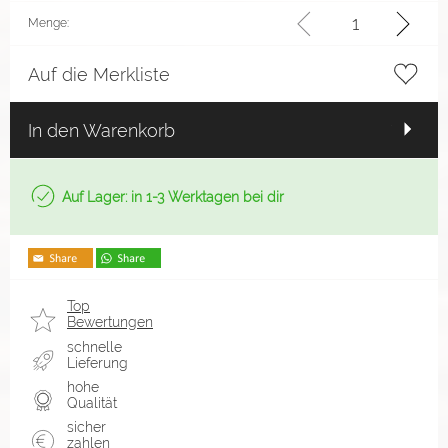
Menge:
Auf die Merkliste
In den Warenkorb
Auf Lager: in 1-3 Werktagen bei dir
Top
Bewertungen
schnelle
Lieferung
hohe
Qualität
sicher
zahlen