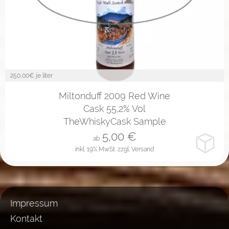
250,00
€ je liter
2cl
4cl
10cl
Miltonduff 2009 Red Wine
Cask 55,2% Vol
TheWhiskyCask Sample
5,00
€
ab
inkl. 19% MwSt.
zzgl. Versand
Impressum
Kontakt