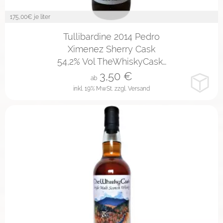
175,00
€ je liter
2cl
4cl
10cl
Tullibardine 2014 Pedro
Ximenez Sherry Cask
54,2% Vol TheWhiskyCask…
3,50
€
ab
inkl. 19% MwSt.
zzgl. Versand