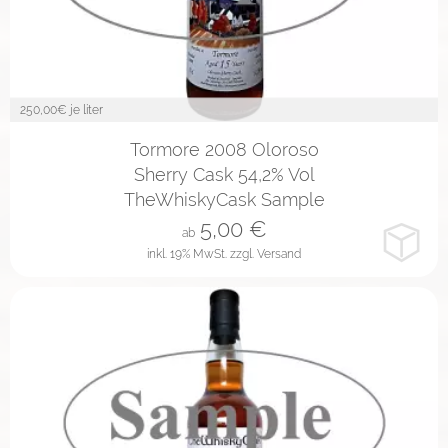
250,00
€ je liter
2cl
10cl
Tormore 2008 Oloroso
Sherry Cask 54,2% Vol
TheWhiskyCask Sample
5,00
€
ab
inkl. 19% MwSt.
zzgl. Versand