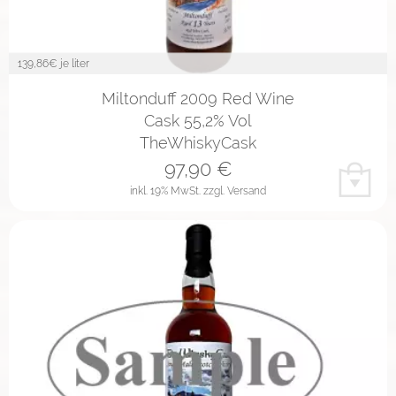
139,86
€ je liter
Miltonduff 2009 Red Wine
Cask 55,2% Vol
TheWhiskyCask
97,90
€
inkl. 19% MwSt.
zzgl. Versand