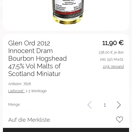
11,90
€
Glen Ord 2012
Innocent Dram
238,00
€ je liter
Bourbon Hogshead
inkl. 19% MwSt.
47,5% Vol Malts of
zzgl. Versand
Scotland Miniatur
Artikelnr.: 7628
Lieferzeit*:
1-3 Werktage
Menge:
Auf die Merkliste