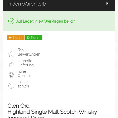
In den Warenkorb
Auf Lager: in 1-3 Werktagen bei dir
Top
Bewertungen
schnelle
Lieferung
hohe
Qualität
sicher
zahlen
Glen Ord
Highland Single Malt Scotch Whisky
Innocent Dram