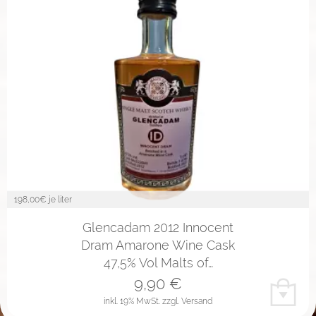
198,00
€ je liter
Glencadam 2012 Innocent
Dram Amarone Wine Cask
47,5% Vol Malts of…
9,90
€
inkl. 19% MwSt.
zzgl. Versand