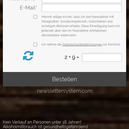
Kein Verkauf an Personen unter 18 Jahren!
Alkoholmißbrauch ist gesundheitsgefährdend.