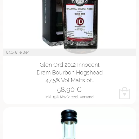
84,14
€ je liter
Glen Ord 2012 Innocent
Dram Bourbon Hogshead
47,5% Vol Malts of…
58,90
€
inkl. 19% MwSt.
zzgl. Versand