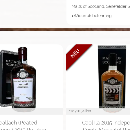
Malts of Scotland, Senefelder S
▸Widerrufsbelehrung
112,71
€ je liter
eallach (Peated
Caol Ila 2015 Indep
mory) 2015 Bourbon
Spirits Moscatel Ba