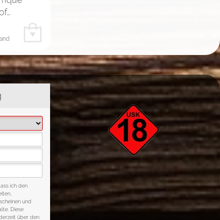
of…
sand