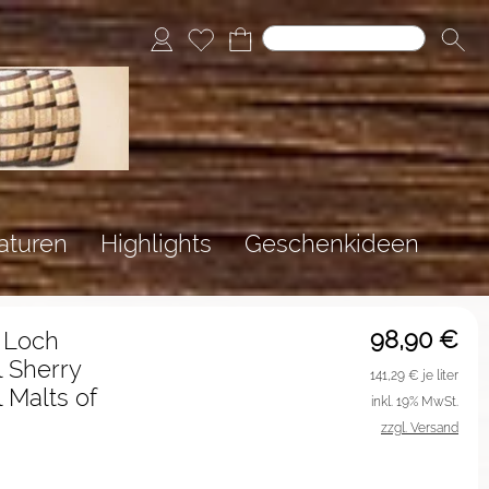
aturen
Highlights
Geschenkideen
98,90
€
 Loch
 Sherry
141,29
€ je liter
 Malts of
inkl. 19% MwSt.
zzgl. Versand