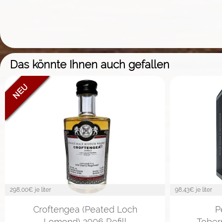
Das könnte Ihnen auch gefallen
298,00
€ je liter
98,43
€ je liter
Croftengea (Peated Loch
P
Lomond) 2006 Refill
Tober