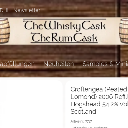
 DHL
Newsletter
abfüllungen
Neuheiten
Samples & Mini
%Sale%
Croftengea (Peated
Lomond) 2006 Refill
Hogshead 54,2% Vol
Scotland
Artikelnr.: 7717