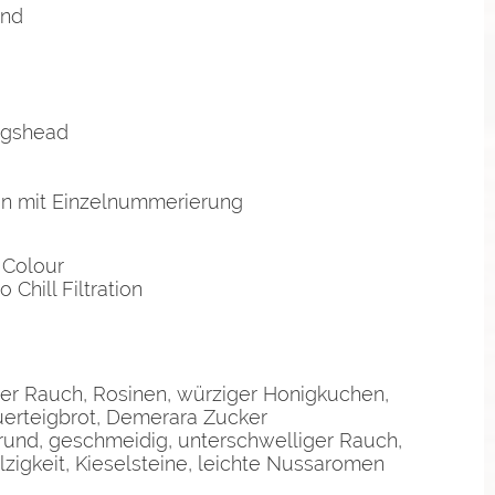
and
Hogshead
hen mit Einzelnummerierung
 Colour
 Chill Filtration
hter Rauch, Rosinen, würziger Honigkuchen,
uerteigbrot, Demerara Zucker
und, geschmeidig, unterschwelliger Rauch,
alzigkeit, Kieselsteine, leichte Nussaromen