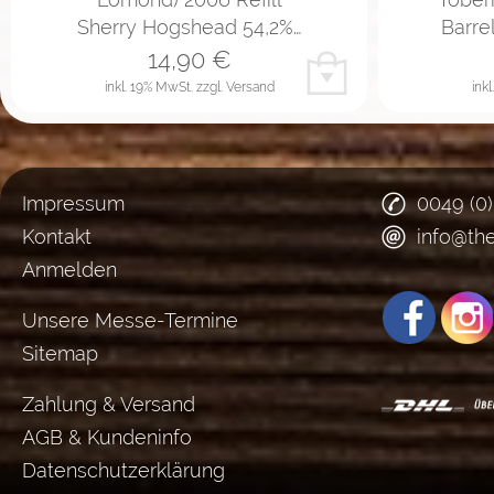
Sherry Hogshead 54,2%…
Barrel
14,90
€
inkl. 19% MwSt.
zzgl. Versand
ink
Impressum
0049 (0
Kontakt
info@th
Anmelden
Unsere Messe-Termine
Sitemap
Zahlung & Versand
AGB & Kundeninfo
Datenschutzerklärung