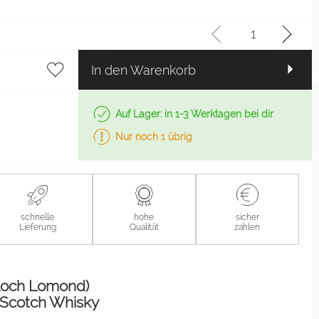
In den Warenkorb
Auf Lager: in 1-3 Werktagen bei dir
Nur noch 1 übrig
schnelle
hohe
sicher
Lieferung
Qualität
zahlen
Loch Lomond)
t Scotch Whisky