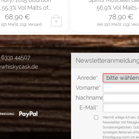
 55,3% Vol Malts of…
56,9% Vol Malts 
68,90
€
78,90
€
l. 19% MwSt.
zzgl. Versand
inkl. 19% MwSt.
zzgl. Ver
) 6331 44507
ewhiskycask.de