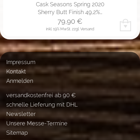
Cask Seasons Spring 2020
Sherry Butt Finish 49,2%…
79,90
€
inkl. 19% MwSt.
zzgl. Versand
Impressum
Kontakt
Anmelden
versandkostenfrei ab 90 €
schnelle Lieferung mit DHL
Newsletter
Unsere Messe-Termine
Sitemap