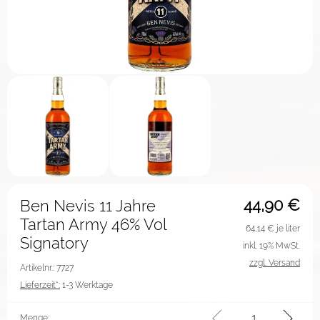
44,90
€
Ben Nevis 11 Jahre
Tartan Army 46% Vol
64,14
€ je liter
Signatory
inkl. 19% MwSt.
zzgl. Versand
Artikelnr.: 7727
Lieferzeit*:
1-3 Werktage
Menge: