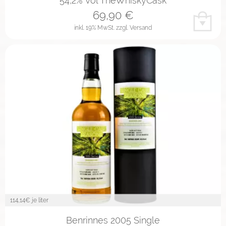
54,2% Vol TheWhiskyCask
69,90
€
inkl. 19% MwSt.
zzgl. Versand
114,14
€ je liter
Benrinnes 2005 Single