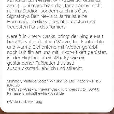
Pünktlich zum ersten WM-Spiel Schottlands
am 14. Juni marschiert die „Tartan Army“ nicht
nur ins Stadion, sondern auch ins Glas.
Signatorys Ben Nevis 11 Jahre ist eine
Hommage an die vielleicht lautesten und
treuesten Fans des Turniers.
Gereift in Sherry Casks, bringt der Single Malt
bei 46% vol. ordentlich Würze, Trockenfrüchte
und warme Eichentöne mit. Weder gefärbt
noch kühlfiltriert und mit Trikot-Etikett gerüstet,
ist der Highlander ein Whisky wie ein
gestandener Fußballenthusiast:
ausdrucksstark, ehrlich und stilecht.
Signatory Vintage Scotch Whisky Co. Ltd., Pitlochry PH16
5JP, GB
TheWhiskyCask & TheRumCask, Kirchbergstr. 24, 66955
Pirmasens, info@thewhiskycask.de
▸Widerrufsbelehrung